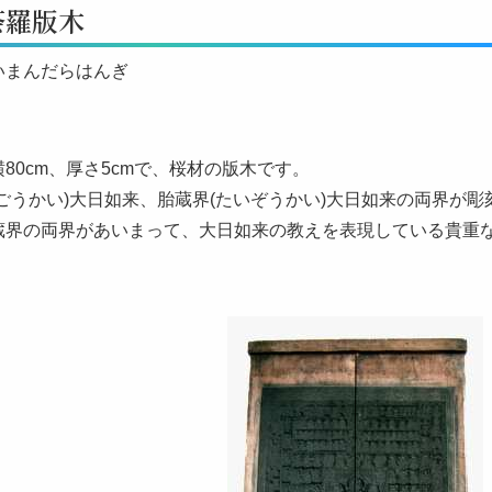
荼羅版木
いまんだらはんぎ
、横80cm、厚さ5cmで、桜材の版木です。
ごうかい)大日如来、胎蔵界(たいぞうかい)大日如来の両界が
蔵界の両界があいまって、大日如来の教えを表現している貴重