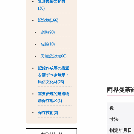
無形民俗文化財
(36)
記念物(166)
史跡(90)
名勝(10)
天然記念物(66)
記録作成等の措置
を講ずべき無形・
民俗文化財(23)
両界曼荼
重要伝統的建造物
群保存地区(1)
数
保存技術(2)
寸法
指定年月日