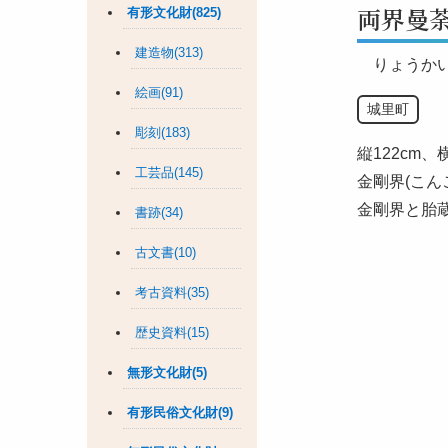
両界曼
有形文化財(825)
建造物(313)
りょうか
絵画(91)
城里町
彫刻(183)
縦122cm
工芸品(145)
金剛界(こん
金剛界と胎
書跡(34)
古文書(10)
考古資料(35)
歴史資料(15)
無形文化財(5)
有形民俗文化財(9)