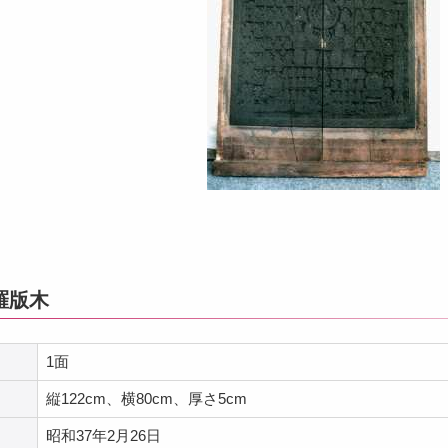
羅版木
1面
縦122cm、横80cm、厚さ5cm
昭和37年2月26日