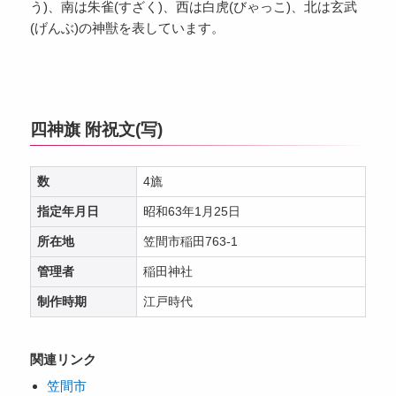
う)、南は朱雀(すざく)、西は白虎(びゃっこ)、北は玄武
(げんぶ)の神獣を表しています。
四神旗 附祝文(写)
数
4旒
指定年月日
昭和63年1月25日
所在地
笠間市稲田763-1
管理者
稲田神社
制作時期
江戸時代
関連リンク
笠間市