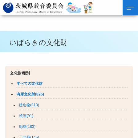
いばらきの文化財
文化財種別
すべての文化財
有形文化財(825)
建造物(313)
絵画(91)
彫刻(183)
工芸品(145)