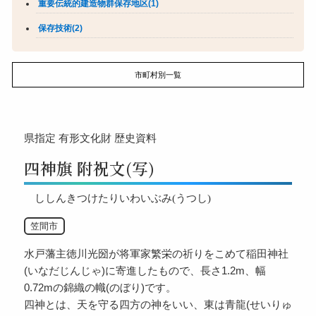
重要伝統的建造物群保存地区(1)
保存技術(2)
市町村別一覧
県指定
有形文化財
歴史資料
四神旗 附祝文(写)
ししんきつけたりいわいぶみ(うつし)
笠間市
水戸藩主徳川光圀が将軍家繁栄の祈りをこめて稲田神社
(いなだじんじゃ)に寄進したもので、長さ1.2m、幅
0.72mの錦織の幟(のぼり)です。
四神とは、天を守る四方の神をいい、東は青龍(せいりゅ