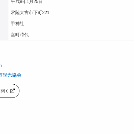
平成8年1月25日
常陸大宮市下町221
甲神社
室町時代
市
市観光協会
pを開く