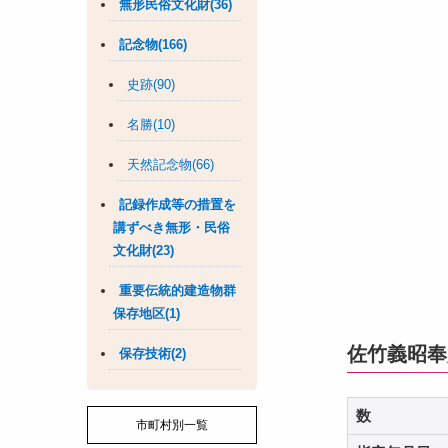
無形民俗文化財(36)
記念物(166)
史跡(90)
名勝(10)
天然記念物(66)
記録作成等の措置を
講ずべき無形・民俗
文化財(23)
重要伝統的建造物群
保存地区(1)
佐竹義昭奉
保存技術(2)
数
市町村別一覧