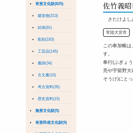
佐竹義昭
有形文化財(825)
建造物(313)
さたけよし
絵画(91)
常陸大宮市
彫刻(183)
この奉加帳は、
工芸品(145)
す。
奉行(ぶぎょ
書跡(34)
亮や宇留野大
古文書(10)
そうけ)にと
考古資料(35)
歴史資料(15)
無形文化財(5)
有形民俗文化財(9)