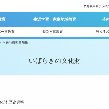
教育委員会からの
教育
生涯学習・家庭地域教育
芸
高一貫教育
特別支援教育
県立学
>
財
佐竹義昭奉加帳
いばらきの文化財
化財
歴史資料