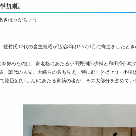
奉加帳
あきほうがちょう
佐竹氏17代の当主義昭が弘治3年(1557)3月に寄進をしたと
う)を努めたのは、家老格にあたる小田野刑部少輔と和田掃部助
蔵、譜代の人見、大縄らの名も見え、特に部垂(へたれ)・小場(
って陪臣(ばいしん)にあたる家筋の者が、その大部分を占めてい