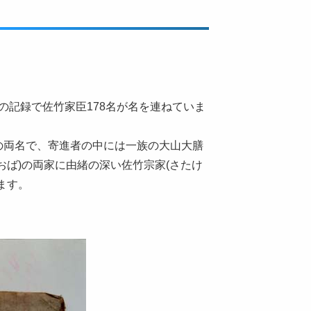
きの記録で佐竹家臣178名が名を連ねていま
の両名で、寄進者の中には一族の大山大膳
おば)の両家に由緒の深い佐竹宗家(さたけ
ます。