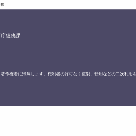
加帳
育庁総務課
、著作権者に帰属します。権利者の許可なく複製、転用などの二次利用