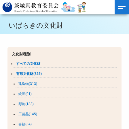
いばらきの文化財
文化財種別
すべての文化財
有形文化財(825)
建造物(313)
絵画(91)
彫刻(183)
工芸品(145)
書跡(34)