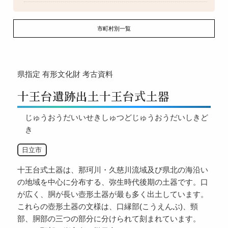
市町村別一覧
県指定
有形文化財
考古資料
十王台遺跡出土十王台式土器
じゅうおうだいいせきしゅつどじゅうおうだいしきど
き
日立市
十王台式土器は、那珂川・久慈川流域及び県北の海沿い
の地域を中心に分布する、弥生時代後期の土器です。口
が広く、胴が長い壺形土器が最も多く出土しています。
これらの壺形土器の文様は、口縁部(こうえんぶ)、頸
部、胴部の三つの部分に分けられて刻まれています。