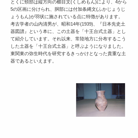
とくに頸部は縦方向の櫛目文(くしめもん)により、4から
5の区画に分けられ、胴部には付加条縄文(ふかじょうじ
ょうもん)が羽状に施されている点に特徴があります。
考古学者の山内清男が、昭和14年(1939)、『日本先史土
器図譜』という本に、この土器を「十王台式土器」とし
て紹介しています。それ以来、常陸地方に分布するこう
した土器を「十王台式土器」と呼ぶようになりました。
東関東の弥生時代を研究するきっかけとなった貴重な土
器であるといえます。