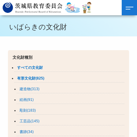
いばらきの文化財
文化財種別
すべての文化財
有形文化財(825)
建造物(313)
絵画(91)
彫刻(183)
工芸品(145)
書跡(34)