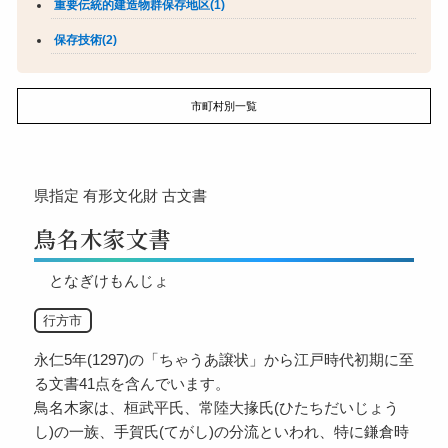
重要伝統的建造物群保存地区(1)
保存技術(2)
市町村別一覧
県指定
有形文化財
古文書
鳥名木家文書
となぎけもんじょ
行方市
永仁5年(1297)の「ちゃうあ譲状」から江戸時代初期に至
る文書41点を含んでいます。
鳥名木家は、桓武平氏、常陸大掾氏(ひたちだいじょう
し)の一族、手賀氏(てがし)の分流といわれ、特に鎌倉時