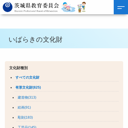
いばらきの文化財
文化財種別
すべての文化財
有形文化財(825)
建造物(313)
絵画(91)
彫刻(183)
工芸品(145)