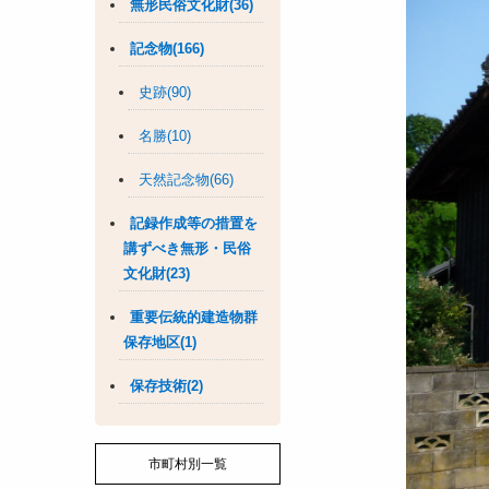
無形民俗文化財(36)
記念物(166)
史跡(90)
名勝(10)
天然記念物(66)
記録作成等の措置を
講ずべき無形・民俗
文化財(23)
重要伝統的建造物群
保存地区(1)
保存技術(2)
市町村別一覧