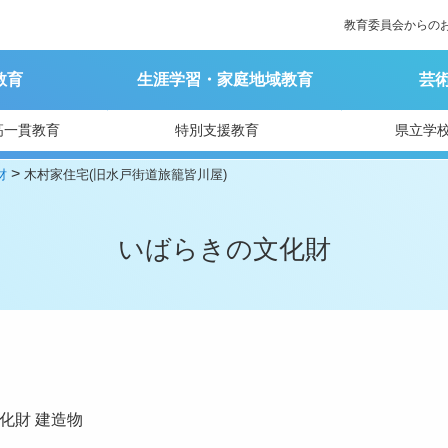
教育委員会からの
教育
生涯学習・家庭地域教育
芸
高一貫教育
特別支援教育
県立学
>
財
木村家住宅(旧水戸街道旅籠皆川屋)
いばらきの文化財
化財
建造物