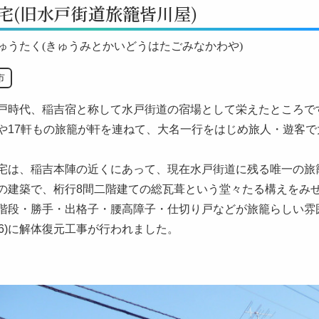
宅(旧水戸街道旅籠皆川屋)
ゅうたく(きゅうみとかいどうはたごみなかわや)
市
戸時代、稲吉宿と称して水戸街道の宿場として栄えたところで
や17軒もの旅籠が軒を連ねて、大名一行をはじめ旅人・遊客
宅は、稲吉本陣の近くにあって、現在水戸街道に残る唯一の旅
の建築で、桁行8間二階建ての総瓦葺という堂々たる構えをみせ
階段・勝手・出格子・腰高障子・仕切り戸などが旅籠らしい雰
976)に解体復元工事が行われました。