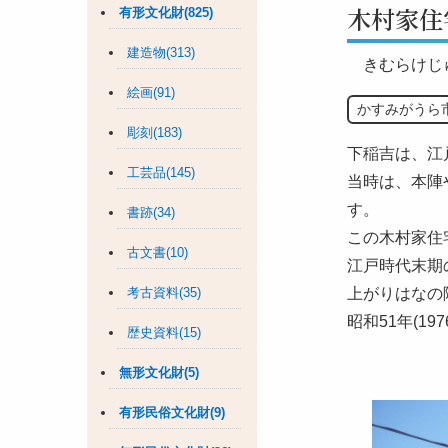
木村家住
有形文化財(825)
建造物(313)
きむらけじ
絵画(91)
かすみがうら
彫刻(183)
下稲吉は、江
工芸品(145)
当時は、本陣
す。
書跡(34)
この木村家住
古文書(10)
江戸時代末期
考古資料(35)
上がりはなの
昭和51年(1
歴史資料(15)
無形文化財(5)
有形民俗文化財(9)