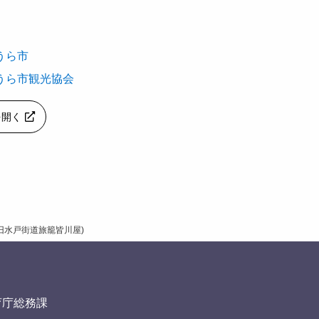
うら市
うら市観光協会
pを開く
旧水戸街道旅籠皆川屋)
育庁総務課