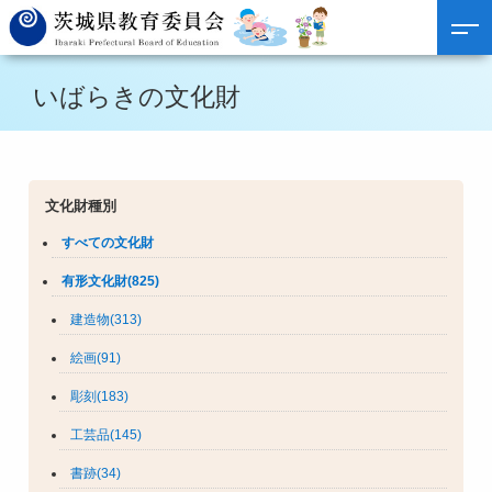
いばらきの文化財
文化財種別
すべての文化財
有形文化財(825)
建造物(313)
絵画(91)
彫刻(183)
工芸品(145)
書跡(34)