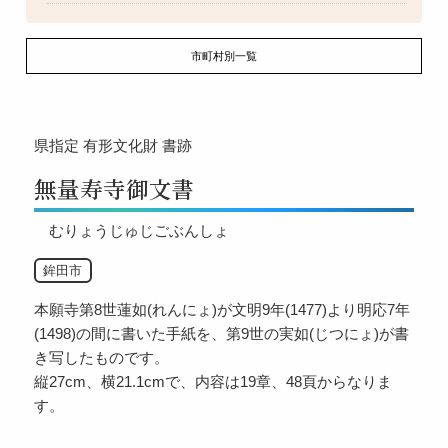
市町村別一覧
県指定
有形文化財
書跡
無量寿寺御文書
むりょうじゅじごぶんしょ
鉾田市
本願寺第8世蓮如(れんにょ)が文明9年(1477)より明応7年
(1498)の間に書いた手紙を、第9世の実如(じつにょ)が書
き写したものです。
縦27cm、横21.1cmで、内容は19章、48頁からなりま
す。