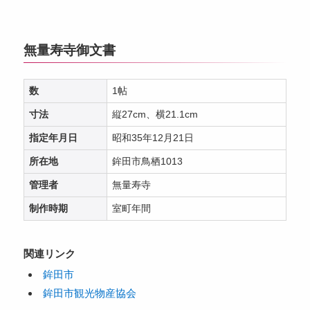
無量寿寺御文書
数
1帖
寸法
縦27cm、横21.1cm
指定年月日
昭和35年12月21日
所在地
鉾田市鳥栖1013
管理者
無量寿寺
制作時期
室町年間
関連リンク
鉾田市
鉾田市観光物産協会