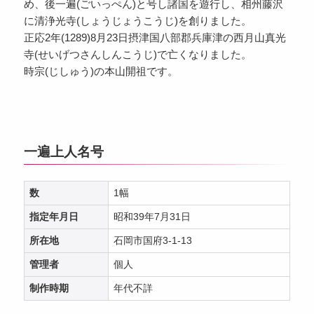
め、後一遍(ごいっぺん)と号し諸国を遊行し、相州藤沢
に清浄光寺(しょうじょうこうじ)を創りました。
正応2年(1289)8月23日摂津国八部郡兵庫津の西月山真光
寺(せいげつさんしんこうじ)で亡くなりました。
時宗(じしゅう)の本山開祖です。
一遍上人名号
数
1幅
指定年月日
昭和39年7月31日
所在地
石岡市国府3-1-13
管理者
個人
制作時期
年代不詳