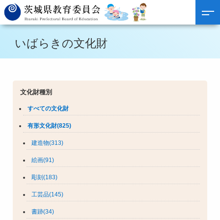
いばらきの文化財
文化財種別
すべての文化財
有形文化財(825)
建造物(313)
絵画(91)
彫刻(183)
工芸品(145)
書跡(34)