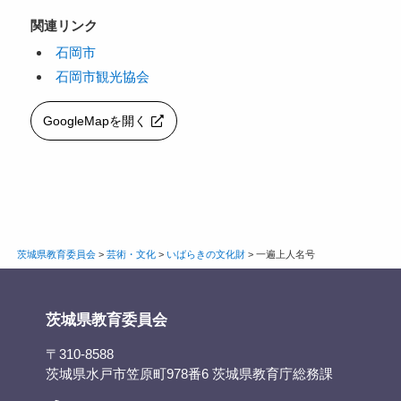
関連リンク
石岡市
石岡市観光協会
GoogleMapを開く
茨城県教育委員会
>
芸術・文化
>
いばらきの文化財
>
一遍上人名号
茨城県教育委員会
〒310-8588
茨城県水戸市笠原町978番6 茨城県教育庁総務課