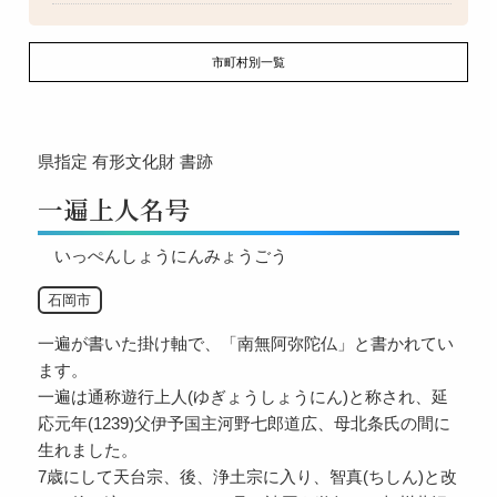
市町村別一覧
県指定
有形文化財
書跡
一遍上人名号
いっぺんしょうにんみょうごう
石岡市
一遍が書いた掛け軸で、「南無阿弥陀仏」と書かれてい
ます。
一遍は通称遊行上人(ゆぎょうしょうにん)と称され、延
応元年(1239)父伊予国主河野七郎道広、母北条氏の間に
生れました。
7歳にして天台宗、後、浄土宗に入り、智真(ちしん)と改