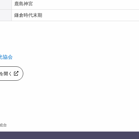
鹿島神宮
鎌倉時代末期
光協会
apを開く
絵台