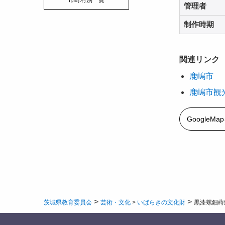
市町村別一覧
管理者
制作時期
関連リンク
鹿嶋市
鹿嶋市観
GoogleM
>
>
茨城県教育委員会
芸術・文化
>
いばらきの文化財
黒漆螺鈿蒔