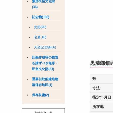
無形民俗文化財
(36)
記念物(166)
史跡(90)
名勝(10)
天然記念物(66)
記録作成等の措置
黒漆螺鈿
を講ずべき無形・
民俗文化財(23)
数
重要伝統的建造物
群保存地区(1)
寸法
保存技術(2)
指定年月日
所在地