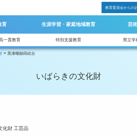
教育委員会からの
教育
生涯学習・家庭地域教育
芸
高一貫教育
特別支援教育
県立学
>
財
黒漆螺鈿蒔絵台
いばらきの文化財
文化財
工芸品