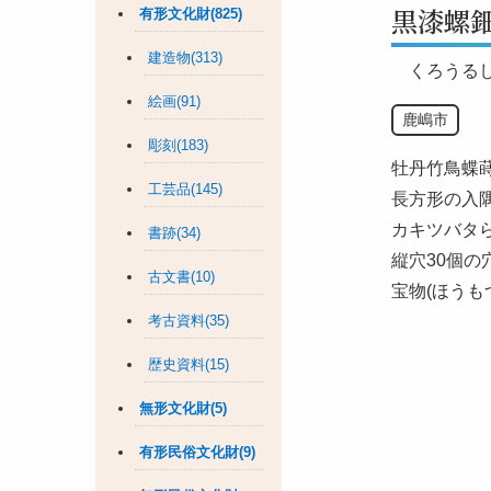
黒漆螺
有形文化財(825)
建造物(313)
くろうる
絵画(91)
鹿嶋市
彫刻(183)
牡丹竹鳥蝶蒔絵
工芸品(145)
長方形の入
カキツバタ
書跡(34)
縦穴30個
古文書(10)
宝物(ほうも
考古資料(35)
歴史資料(15)
無形文化財(5)
有形民俗文化財(9)