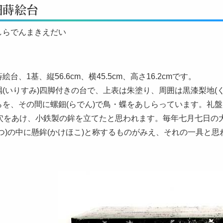
鈿蒔絵台
しらでんまきえだい
台、1基、縦56.6cm、横45.5cm、高さ16.2cmです。
隅(いりすみ)四脚付きの台で、上表は朱塗り、周囲は黒漆梨地(
らを、その間に螺鈿(らでん)で鳥・蝶をあしらっています。礼盤
の穴をあけ、小鉄製の鉾を立てたと思われます。毎年七月七日の大
つ)の中に懸鉾(かけほこ)と称するものがみえ、それの一具と思