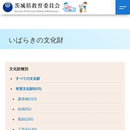
いばらきの文化財
文化財種別
すべての文化財
有形文化財(825)
建造物(313)
絵画(91)
彫刻(183)
工芸品(145)