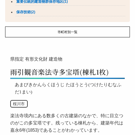
重要伝統的建造物群保存地区(1)
保存技術(2)
市町村別一覧
県指定
有形文化財
建造物
雨引観音楽法寺多宝塔(棟札1枚)
あまびきかんらくほうじ たほうとう(つけたりむなふ
だ1まい)
桜川市
楽法寺境内にある数多くの古建築のなかで、特に目立つ
のがこの多宝塔です。残っている棟札から、建築年代は
嘉永6年(1853)であることがわかっています。