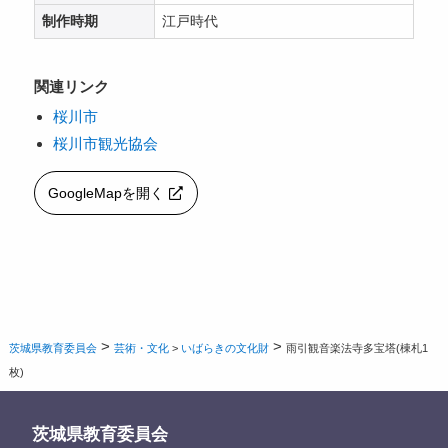
制作時期
江戸時代
関連リンク
桜川市
桜川市観光協会
GoogleMapを開く
>
>
茨城県教育委員会
芸術・文化
>
いばらきの文化財
雨引観音楽法寺多宝塔(棟札1
枚)
茨城県教育委員会