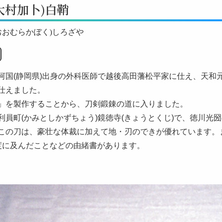
大村加卜)白鞘
おおむらかぼく)しろざや
国(静岡県)出身の外科医師で越後高田藩松平家に仕え、天和元年(
仕えました。
」を製作することから、刀剣鍛錬の道に入りました。
員町(かみとしかずちょう)鏡徳寺(きょうとくじ)で、徳川光圀の
この刀は、豪壮な体裁に加えて地・刃のできが優れています。
度に及んだことなどの由緒書があります。