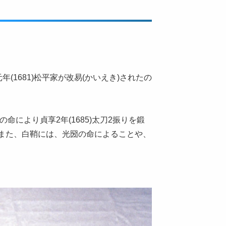
1681)松平家が改易(かいえき)されたの
命により貞享2年(1685)太刀2振りを鍛
また、白鞘には、光圀の命によることや、