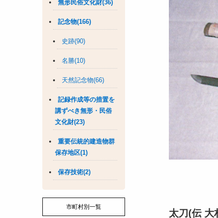
無形民俗文化財(36)
記念物(166)
史跡(90)
名勝(10)
天然記念物(66)
記録作成等の措置を
講ずべき無形・民俗
文化財(23)
重要伝統的建造物群
保存地区(1)
保存技術(2)
市町村別一覧
太刀(伝 大