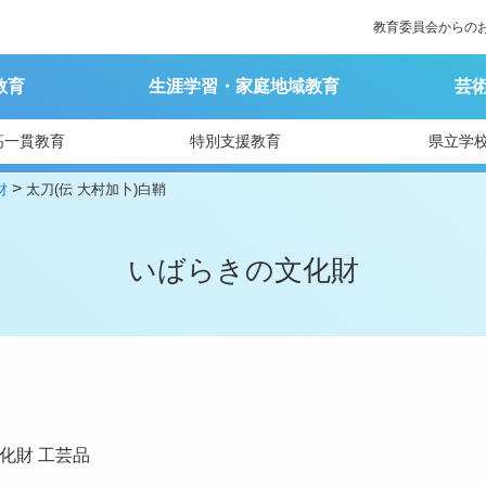
教育委員会からの
教育
生涯学習・家庭地域教育
芸
高一貫教育
特別支援教育
県立学
>
財
太刀(伝 大村加卜)白鞘
いばらきの文化財
化財
工芸品