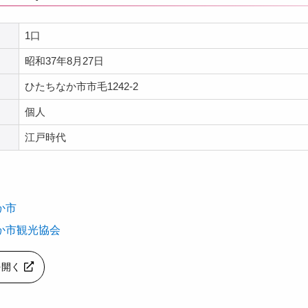
1口
昭和37年8月27日
ひたちなか市市毛1242-2
個人
江戸時代
か市
か市観光協会
pを開く