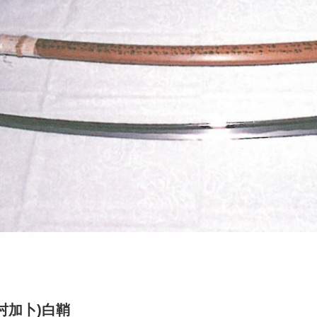
村加卜)白鞘