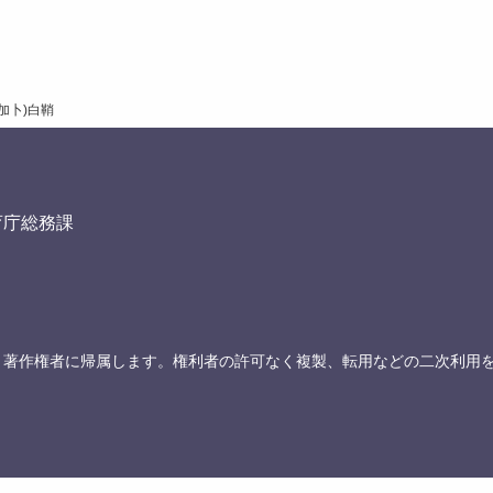
加卜)白鞘
育庁総務課
、著作権者に帰属します。権利者の許可なく複製、転用などの二次利用