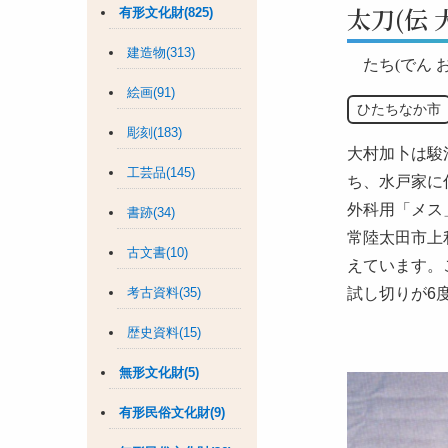
太刀(伝 
有形文化財(825)
建造物(313)
たち(でん 
絵画(91)
ひたちなか市
彫刻(183)
大村加卜は駿河
工芸品(145)
ち、水戸家に
外科用「メス
書跡(34)
常陸太田市上利
古文書(10)
えています。
考古資料(35)
試し切りが6
歴史資料(15)
無形文化財(5)
有形民俗文化財(9)