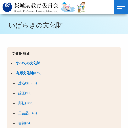
いばらきの文化財
文化財種別
すべての文化財
有形文化財(825)
建造物(313)
絵画(91)
彫刻(183)
工芸品(145)
書跡(34)