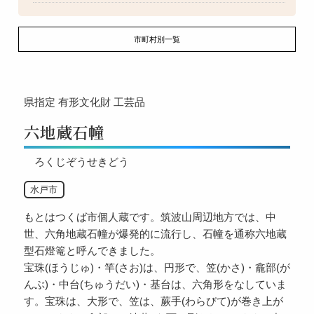
市町村別一覧
県指定
有形文化財
工芸品
六地蔵石幢
ろくじぞうせきどう
水戸市
もとはつくば市個人蔵です。筑波山周辺地方では、中
世、六角地蔵石幢が爆発的に流行し、石幢を通称六地蔵
型石燈篭と呼んできました。
宝珠(ほうじゅ)・竿(さお)は、円形で、笠(かさ)・龕部(が
んぶ)・中台(ちゅうだい)・基台は、六角形をなしていま
す。宝珠は、大形で、笠は、蕨手(わらびて)が巻き上が