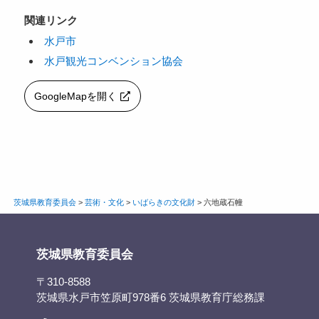
関連リンク
水戸市
水戸観光コンベンション協会
GoogleMapを開く
茨城県教育委員会
>
芸術・文化
>
いばらきの文化財
>
六地蔵石幢
茨城県教育委員会
〒310-8588
茨城県水戸市笠原町978番6 茨城県教育庁総務課