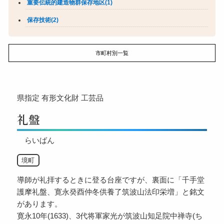
重要伝統的建造物群保存地区(1)
保存技術(2)
市町村別一覧
県指定
有形文化財
工芸品
礼盤
らいばん
境町
導師が礼拝するときに登る台座ですが、裏面に「千手堂
護摩礼盤、寛永癸酉仲冬供養了筑波山法印栄増」と銘文
があります。
寛永10年(1633)、3代将軍家光が筑波山知足院中禅寺(ち