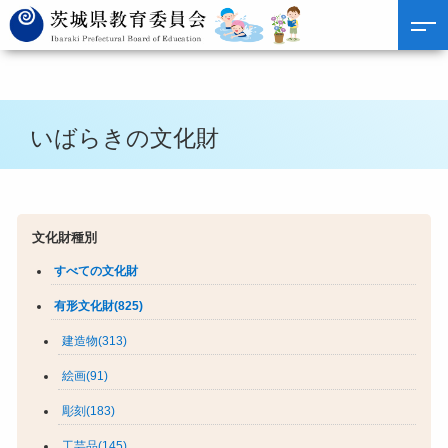
いばらきの文化財
文化財種別
すべての文化財
有形文化財(825)
建造物(313)
絵画(91)
彫刻(183)
工芸品(145)