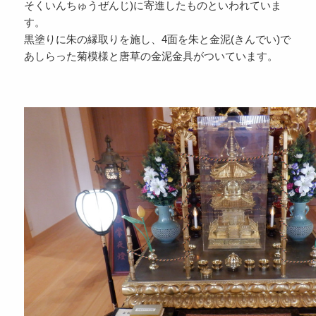
そくいんちゅうぜんじ)に寄進したものといわれていま
す。
黒塗りに朱の縁取りを施し、4面を朱と金泥(きんでい)で
あしらった菊模様と唐草の金泥金具がついています。