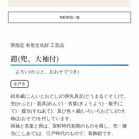
市町村別一覧
県指定
有形文化財
工芸品
鎧(兜、大袖付)
よろい(かぶと、おおそでつき)
水戸市
紺糸威(こんいとおどし)の胴丸具足(どうまるぐそく)で、
兜(かぶと)・面具(めんぐ)・杏葉(ぎょうよう)・籠手(こ
て)・臑当(すねあて)、及び色々威(いろいろおどし)の大
袖(おおそで)を付しています。
両袖と杏葉と胴は、室町時代初期のものを模し、兜・腰
当(こしあて)は、江戸時代のもので、装飾鎧です。