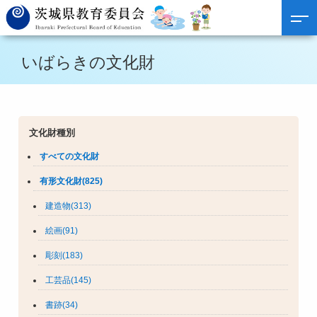
いばらきの文化財
文化財種別
すべての文化財
有形文化財(825)
建造物(313)
絵画(91)
彫刻(183)
工芸品(145)
書跡(34)