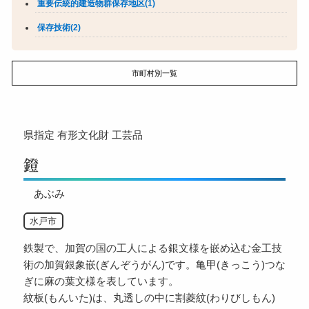
重要伝統的建造物群保存地区(1)
保存技術(2)
市町村別一覧
県指定
有形文化財
工芸品
鐙
あぶみ
水戸市
鉄製で、加賀の国の工人による銀文様を嵌め込む金工技
術の加賀銀象嵌(ぎんぞうがん)です。亀甲(きっこう)つな
ぎに麻の葉文様を表しています。
紋板(もんいた)は、丸透しの中に割菱紋(わりびしもん)