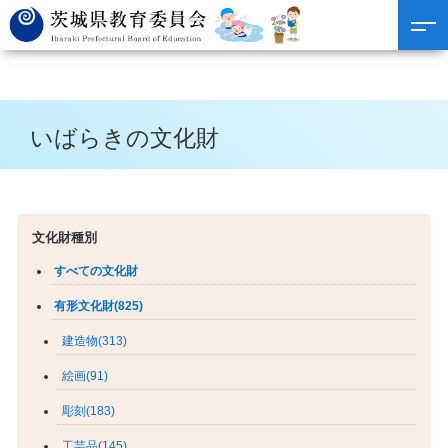
いばらきの文化財
文化財種別
すべての文化財
有形文化財(825)
建造物(313)
絵画(91)
彫刻(183)
工芸品(145)