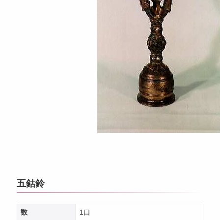
五鈷鈴
数
1口