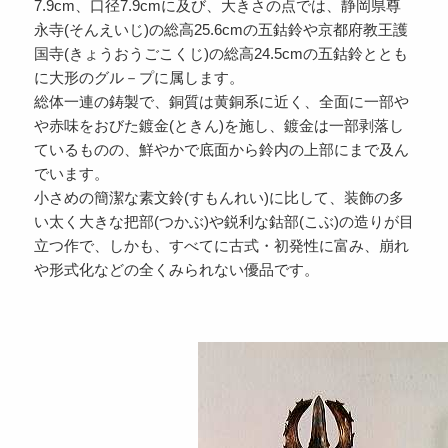
7.9cm、口径7.9cmに及び、大きさの点では、静岡県尊
永寺(そんえいじ)の総高25.6cmの五鈷鈴や京都府教王護
国寺(きょうおうごこくじ)の総高24.5cmの五鈷鈴ととも
に大形のグル－プに属します。
総体一連の鋳製で、銅質は黄銅系に近く、全面に一部や
や赤味をおびた鍍金(ときん)を施し、鍍金は一部剥落し
ているものの、鮮やかで底面から鈴内の上部にまで及ん
でいます。
小さめの簡潔な素文鈴(すもんれい)に比して、装飾の多
い太く大きな把部(つかぶ)や鋭利な鈷部(こぶ)の造りが目
立つ作で、しかも、すべてに古式・初発性に富み、崩れ
や形式化などの全くみられない優品です。