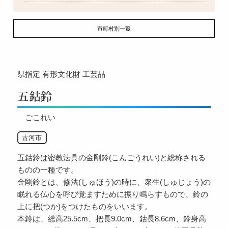
市町村別一覧
県指定
有形文化財
工芸品
五鈷鈴
ごこれい
古河市
五鈷鈴は密教法具の金剛鈴(こんごうれい)と総称される
ものの一種です。
金剛鈴とは、修法(しゅほう)の時に、衆生(しゅじょう)の
眠れる仏心を呼び覚ますために振り鳴らすもので、鈴の
上に把(つか)をつけたものをいいます。
本鈴は、総高25.5cm、把長9.0cm、鈷長8.6cm、鈴身高