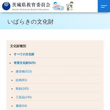
いばらきの文化財
文化財種別
すべての文化財
有形文化財(825)
建造物(313)
絵画(91)
彫刻(183)
工芸品(145)
書跡(34)