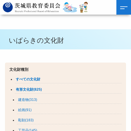
いばらきの文化財
文化財種別
すべての文化財
有形文化財(825)
建造物(313)
絵画(91)
彫刻(183)
工芸品(145)