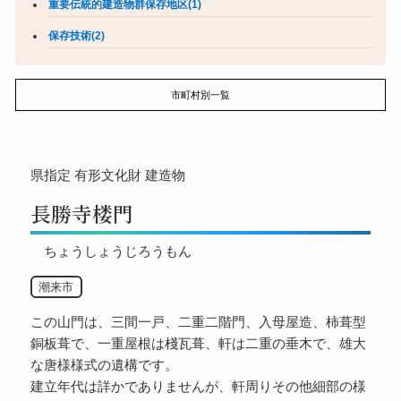
重要伝統的建造物群保存地区(1)
保存技術(2)
市町村別一覧
県指定
有形文化財
建造物
長勝寺楼門
ちょうしょうじろうもん
潮来市
この山門は、三間一戸、二重二階門、入母屋造、柿葺型
銅板葺で、一重屋根は棧瓦葺、軒は二重の垂木で、雄大
な唐様様式の遺構です。
建立年代は詳かでありませんが、軒周りその他細部の様