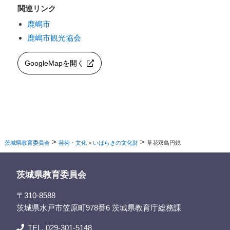
関連リンク
鹿嶋市
鹿嶋市観光協会
GoogleMapを開く
>
>
茨城県教育委員会
芸術・文化
>
いばらきの文化財
草花双鳥円鏡
茨城県教育委員会
〒310-8588
茨城県水戸市笠原町978番6 茨城県教育庁総務課
TEL. 029-301-5148