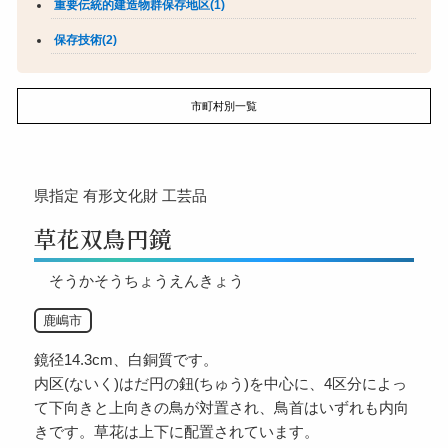
重要伝統的建造物群保存地区(1)
保存技術(2)
市町村別一覧
県指定
有形文化財
工芸品
草花双鳥円鏡
そうかそうちょうえんきょう
鹿嶋市
鏡径14.3cm、白銅質です。
内区(ないく)はだ円の鈕(ちゅう)を中心に、4区分によっ
て下向きと上向きの鳥が対置され、鳥首はいずれも内向
きです。草花は上下に配置されています。