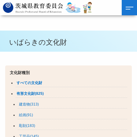
いばらきの文化財
文化財種別
すべての文化財
有形文化財(825)
建造物(313)
絵画(91)
彫刻(183)
工芸品(145)