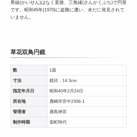
界線(かいせん)はなく直接、三角縁(さんかくぶち)で円形
です。昭和45年(1970)に盗難に遭い、未だに発見されて
いません。
草花双鳥円鏡
数
1面
寸法
鏡径：14.3cm
指定年月日
昭和40年2月24日
所在地
鹿嶋市宮中2306-1
管理者
鹿島神宮
制作時期
室町時代