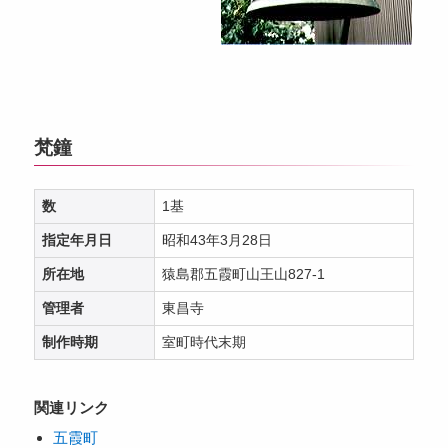
梵鐘
数
1基
指定年月日
昭和43年3月28日
所在地
猿島郡五霞町山王山827-1
管理者
東昌寺
制作時期
室町時代末期
関連リンク
五霞町