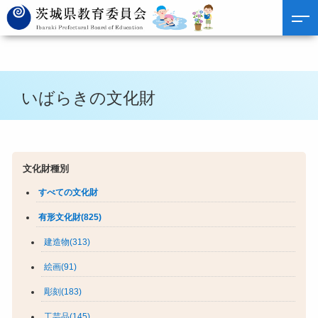
いばらきの文化財
文化財種別
すべての文化財
有形文化財(825)
建造物(313)
絵画(91)
彫刻(183)
工芸品(145)