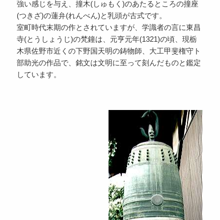
強い感じを与え、撞木(しゅもく)のあたるところの撞座
(つきざ)の蓮弁(れんべん)と乳頭が古式です。
室町時代末期の作とされていますが、学識者の言に東昌
寺(とうしょうじ)の梵鐘は、元亨元年(1321)の頃、現栃
木県佐野市近くの下野国天明の鋳物師、大工甲斐権守ト
部助光の作品で、銘文は文明に至って刻んだものと鑑定
しています。