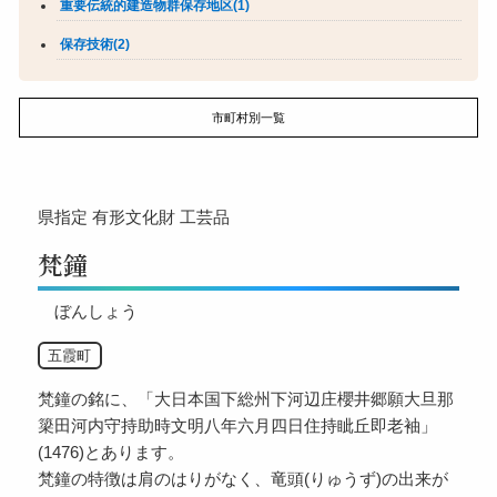
重要伝統的建造物群保存地区(1)
保存技術(2)
市町村別一覧
県指定
有形文化財
工芸品
梵鐘
ぼんしょう
五霞町
梵鐘の銘に、「大日本国下総州下河辺庄櫻井郷願大旦那
簗田河内守持助時文明八年六月四日住持眦丘即老袖」
(1476)とあります。
梵鐘の特徴は肩のはりがなく、竜頭(りゅうず)の出来が