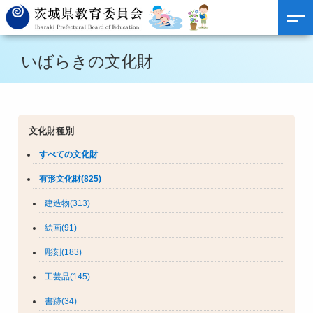
いばらきの文化財
文化財種別
すべての文化財
有形文化財(825)
建造物(313)
絵画(91)
彫刻(183)
工芸品(145)
書跡(34)