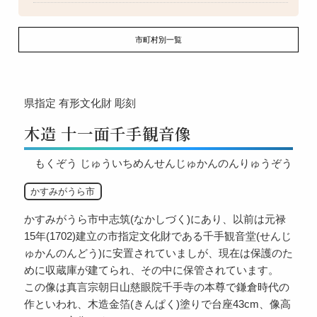
市町村別一覧
県指定
有形文化財
彫刻
木造 十一面千手観音像
もくぞう じゅういちめんせんじゅかんのんりゅうぞう
かすみがうら市
かすみがうら市中志筑(なかしづく)にあり、以前は元禄
15年(1702)建立の市指定文化財である千手観音堂(せんじ
ゅかんのんどう)に安置されていましが、現在は保護のた
めに収蔵庫が建てられ、その中に保管されています。
この像は真言宗朝日山慈眼院千手寺の本尊で鎌倉時代の
作といわれ、木造金箔(きんぱく)塗りで台座43cm、像高