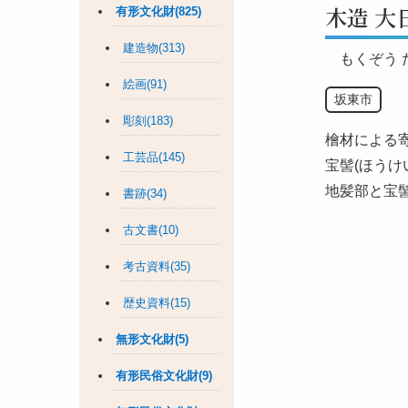
木造 大
有形文化財(825)
建造物(313)
もくぞう
絵画(91)
坂東市
彫刻(183)
檜材による寄
工芸品(145)
宝髻(ほうけ
地髪部と宝
書跡(34)
古文書(10)
考古資料(35)
歴史資料(15)
無形文化財(5)
有形民俗文化財(9)