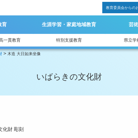
教育委員会からの
教育
生涯学習・家庭地域教育
芸
高一貫教育
特別支援教育
県立学
>
財
木造 大日如来坐像
いばらきの文化財
文化財
彫刻