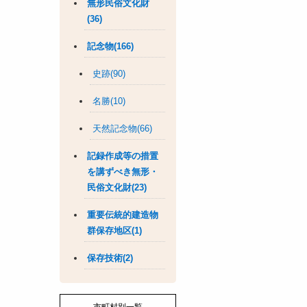
無形民俗文化財
(36)
記念物(166)
史跡(90)
名勝(10)
天然記念物(66)
記録作成等の措置
を講ずべき無形・
民俗文化財(23)
重要伝統的建造物
群保存地区(1)
保存技術(2)