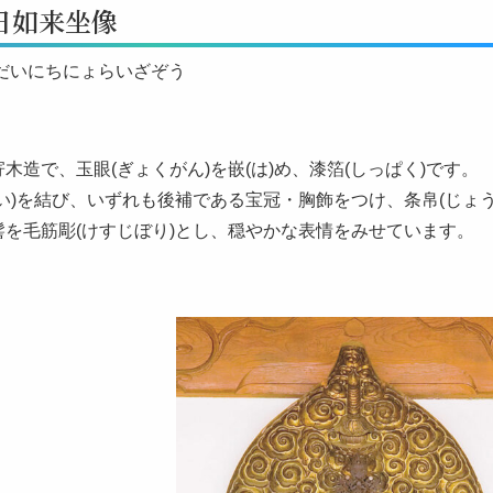
日如来坐像
 だいにちにょらいざぞう
木造で、玉眼(ぎょくがん)を嵌(は)め、漆箔(しっぱく)です。
い)を結び、いずれも後補である宝冠・胸飾をつけ、条帛(じょう
髻を毛筋彫(けすじぼり)とし、穏やかな表情をみせています。