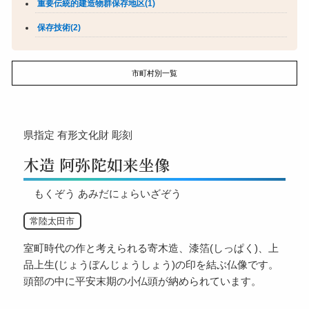
重要伝統的建造物群保存地区(1)
保存技術(2)
市町村別一覧
県指定
有形文化財
彫刻
木造 阿弥陀如来坐像
もくぞう あみだにょらいざぞう
常陸太田市
室町時代の作と考えられる寄木造、漆箔(しっぱく)、上
品上生(じょうぼんじょうしょう)の印を結ぶ仏像です。
頭部の中に平安末期の小仏頭が納められています。