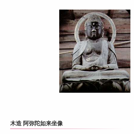
木造 阿弥陀如来坐像