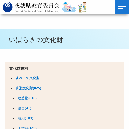
いばらきの文化財
文化財種別
すべての文化財
有形文化財(825)
建造物(313)
絵画(91)
彫刻(183)
工芸品(145)