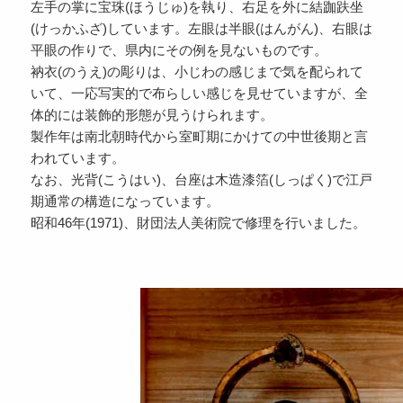
左手の掌に宝珠(ほうじゅ)を執り、右足を外に結跏趺坐
(けっかふざ)しています。左眼は半眼(はんがん)、右眼は
平眼の作りで、県内にその例を見ないものです。
衲衣(のうえ)の彫りは、小じわの感じまで気を配られて
いて、一応写実的で布らしい感じを見せていますが、全
体的には装飾的形態が見うけられます。
製作年は南北朝時代から室町期にかけての中世後期と言
われています。
なお、光背(こうはい)、台座は木造漆箔(しっぱく)で江戸
期通常の構造になっています。
昭和46年(1971)、財団法人美術院で修理を行いました。