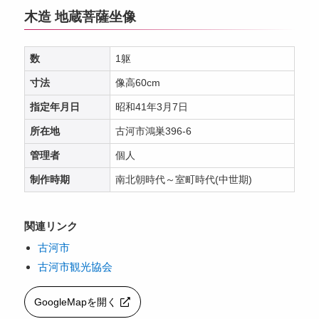
木造 地蔵菩薩坐像
数
1躯
寸法
像高60cm
指定年月日
昭和41年3月7日
所在地
古河市鴻巣396-6
管理者
個人
制作時期
南北朝時代～室町時代(中世期)
関連リンク
古河市
古河市観光協会
GoogleMapを開く