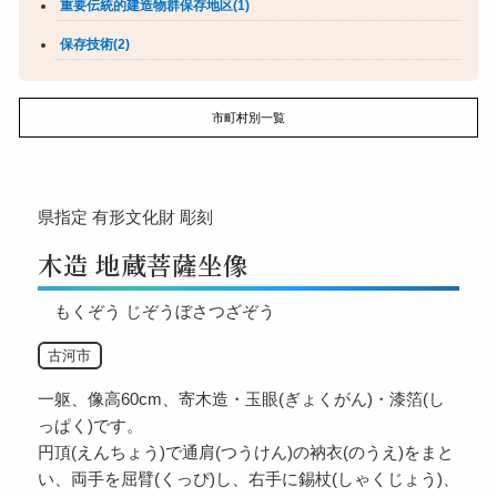
重要伝統的建造物群保存地区(1)
保存技術(2)
市町村別一覧
県指定
有形文化財
彫刻
木造 地蔵菩薩坐像
もくぞう じぞうぼさつざぞう
古河市
一躯、像高60cm、寄木造・玉眼(ぎょくがん)・漆箔(し
っぱく)です。
円頂(えんちょう)で通肩(つうけん)の衲衣(のうえ)をまと
い、両手を屈臂(くっぴ)し、右手に錫杖(しゃくじょう)、