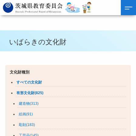
いばらきの文化財
文化財種別
すべての文化財
有形文化財(825)
建造物(313)
絵画(91)
彫刻(183)
工芸品(145)