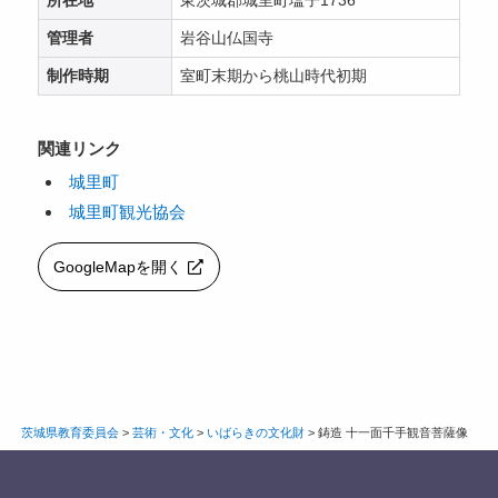
所在地
東茨城郡城里町塩子1736
管理者
岩谷山仏国寺
制作時期
室町末期から桃山時代初期
関連リンク
城里町
城里町観光協会
GoogleMapを開く
茨城県教育委員会
>
芸術・文化
>
いばらきの文化財
>
鋳造 十一面千手観音菩薩像