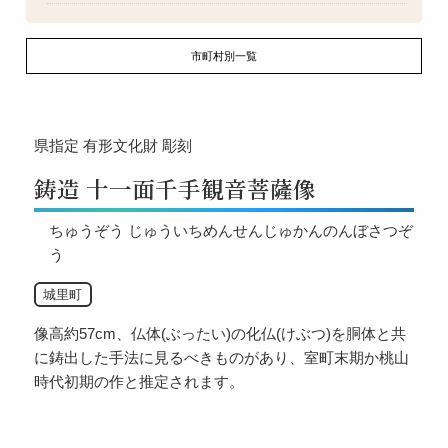
市町村別一覧
県指定
有形文化財
彫刻
鋳造 十一面千手観音菩薩像
ちゅうぞう じゅういちめんせんじゅかんのんぼさつぞ
う
城里町
像高約57cm、仏体(ぶったい)の化仏(けぶつ)を胴体と共
に鋳出した手法に見るべきものがあり、室町末期か桃山
時代初期の作と推定されます。