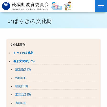
いばらきの文化財
文化財種別
すべての文化財
有形文化財(825)
建造物(313)
絵画(91)
彫刻(183)
工芸品(145)
書跡(34)