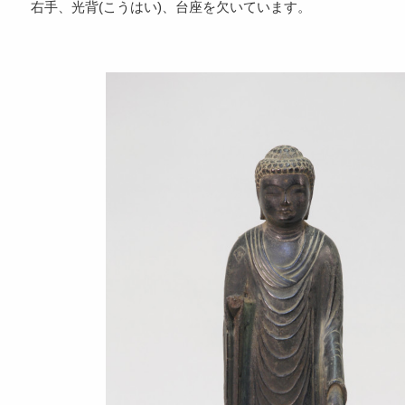
右手、光背(こうはい)、台座を欠いています。