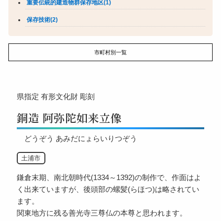
重要伝統的建造物群保存地区(1)
保存技術(2)
市町村別一覧
県指定
有形文化財
彫刻
銅造 阿弥陀如来立像
どうぞう あみだにょらいりつぞう
土浦市
鎌倉末期、南北朝時代(1334～1392)の制作で、作面はよ
く出来ていますが、後頭部の螺髪(らほつ)は略されてい
ます。
関東地方に残る善光寺三尊仏の本尊と思われます。