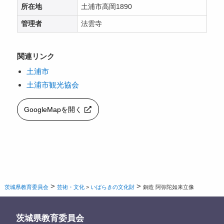
所在地
土浦市高岡1890
管理者
法雲寺
関連リンク
土浦市
土浦市観光協会
GoogleMapを開く
>
>
茨城県教育委員会
芸術・文化
>
いばらきの文化財
銅造 阿弥陀如来立像
茨城県教育委員会