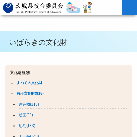
いばらきの文化財
文化財種別
すべての文化財
有形文化財(825)
建造物(313)
絵画(91)
彫刻(183)
工芸品(145)