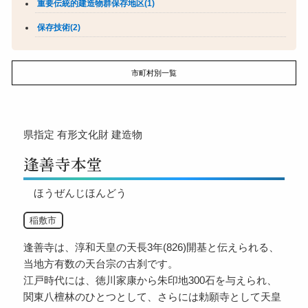
重要伝統的建造物群保存地区(1)
保存技術(2)
市町村別一覧
県指定
有形文化財
建造物
逢善寺本堂
ほうぜんじほんどう
稲敷市
逢善寺は、淳和天皇の天長3年(826)開基と伝えられる、
当地方有数の天台宗の古刹です。
江戸時代には、徳川家康から朱印地300石を与えられ、
関東八檀林のひとつとして、さらには勅願寺として天皇