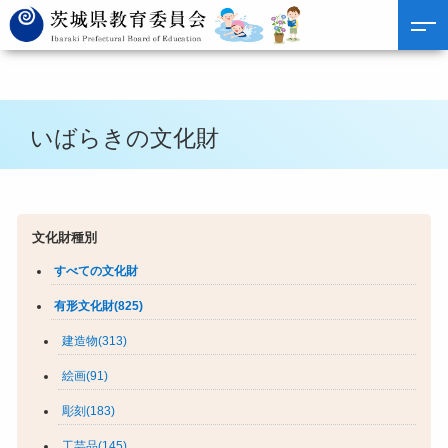
いばらきの文化財
文化財種別
すべての文化財
有形文化財(825)
建造物(313)
絵画(91)
彫刻(183)
工芸品(145)