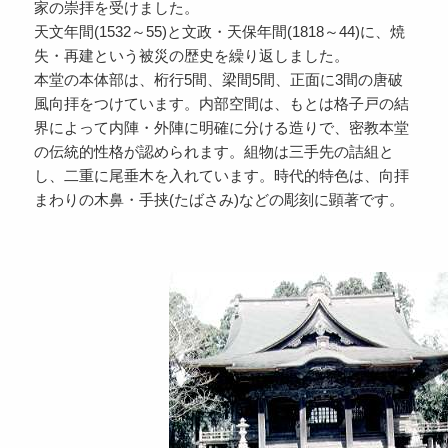
家の崇拝を受けました。
天文年間(1532～55)と文政・天保年間(1818～44)に、焼
失・再建という被災の歴史を繰り返しました。
本堂の本体部は、桁行5間、梁間5間、正面に3間の唐破
風向拝をつけています。内部空間は、もとは格子戸の結
界によって内陣・外陣に明確に分ける造りで、密教本堂
の伝統的性格が認められます。組物は三手先の詰組と
し、二重に尾垂木を入れています。時代的特色は、向拝
まわりの木鼻・手挟(たばさみ)などの彫刻に顕著です。