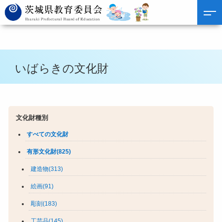
いばらきの文化財
文化財種別
すべての文化財
有形文化財(825)
建造物(313)
絵画(91)
彫刻(183)
工芸品(145)