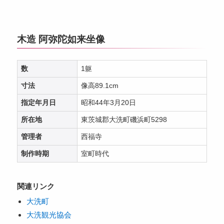
木造 阿弥陀如来坐像
数
1躯
寸法
像高89.1cm
指定年月日
昭和44年3月20日
所在地
東茨城郡大洗町磯浜町5298
管理者
西福寺
制作時期
室町時代
関連リンク
大洗町
大洗観光協会