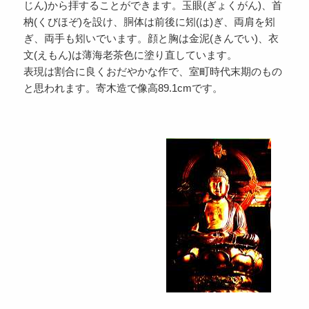
じん)から拝することができます。玉眼(ぎょくがん)、首
枘(くびほぞ)を設け、胴体は前後に矧(は)ぎ、両肩を矧
ぎ、両手も矧いでいます。顔と胸は金泥(きんでい)、衣
文(えもん)は薄海老茶色に塗り直しています。
表現は割合に良くおだやかな作で、室町時代末期のもの
と思われます。寄木造で像高89.1cmです。