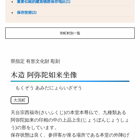
重要伝統的建造物群保存地区(1)
保存技術(2)
市町村別一覧
県指定
有形文化財
彫刻
木造 阿弥陀如来坐像
もくぞう あみだにょらいざぞう
大洗町
天台宗西福寺(さいふくじ)の本堂本尊仏で、九種類ある
阿弥陀如来の印相の中の上品上生(じょうぼんじょうしょ
う)の形をしています。
保存状態は良く、参拝客が座る場所である本堂の外陣(げ