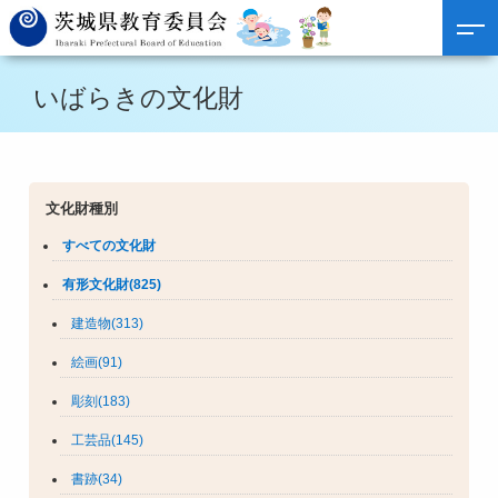
いばらきの文化財
文化財種別
すべての文化財
有形文化財(825)
建造物(313)
絵画(91)
彫刻(183)
工芸品(145)
書跡(34)