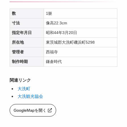
数
1躯
寸法
像高22.3cm
指定年月日
昭和44年3月20日
所在地
東茨城郡大洗町磯浜町5298
管理者
西福寺
制作時期
鎌倉時代
関連リンク
大洗町
大洗観光協会
GoogleMapを開く