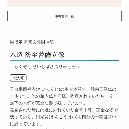
市町村別一覧
県指定
有形文化財
彫刻
木造 勢至菩薩立像
もくぞう せいしぼさつりゅうぞう
大洗町
天台宗西福寺(さいふくじ)の本堂本尊で、胎内三尊仏の
一体です。他の胎内仏と同様、固定されていたらしく、
足下の木釘が完全な形で残っています。
発見された時には既に外れていた合掌手等、完全な姿で
残っており、円光背(えんこうはい)も四分の一程度背中
に残っています。