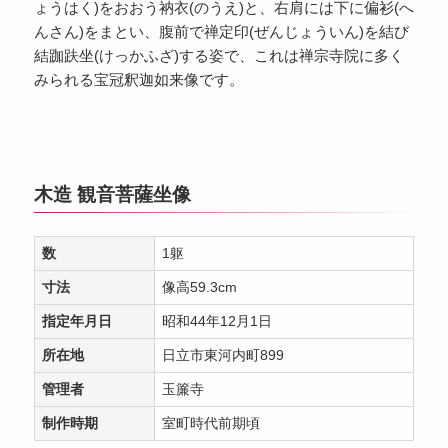
ょうはく)をおおう衲衣(のうえ)と、右肩には下に偏衫(へ
んさん)をまとい、腹前で禅定印(ぜんじょういん)を結び
結跏趺坐(けっかふざ)する姿で、これは禅宗寺院に多く
みられる宝冠釈迦如来像です。
木造 観音菩薩坐像
数
1躯
寸法
像高59.3cm
指定年月日
昭和44年12月1日
所在地
日立市東河内町899
管理者
玉簾寺
制作時期
室町時代前期頃