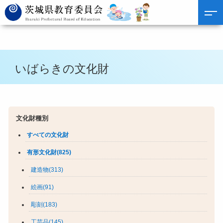
いばらきの文化財
文化財種別
すべての文化財
有形文化財(825)
建造物(313)
絵画(91)
彫刻(183)
工芸品(145)