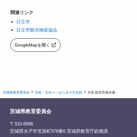
関連リンク
日立市
日立市観光物産協会
GoogleMapを開く
>
>
茨城県教育委員会
芸術・文化
>
いばらきの文化財
木造 観音菩薩坐像
茨城県教育委員会
〒310-8588
茨城県水戸市笠原町978番6 茨城県教育庁総務課