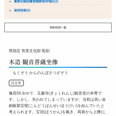
重要伝統的建造物群保存地区(1)
保存技術(2)
市町村別一覧
県指定
有形文化財
彫刻
木造 観音菩薩坐像
もくぞう かんのんぼさつざぞう
日立市
像高59.3cmで、玉簾寺(ぎょくれんじ)観音堂の本尊で
す。しかし、失われてしまっていますが、当初は高い金
銅板製宝髻(こんどうばんせいほうけい)を結んでいたと
考えられます。宝冠(ほうかん)を戴き、両肩から上膊(じ