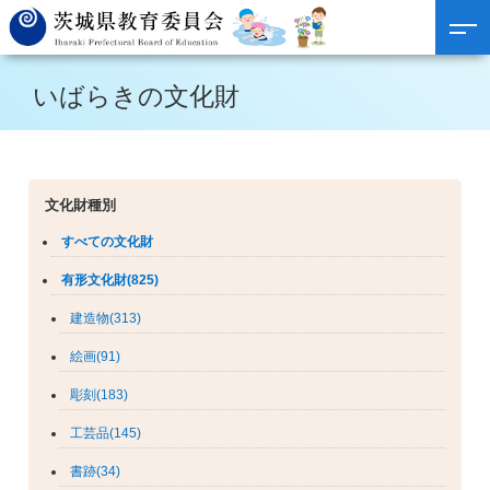
いばらきの文化財
文化財種別
すべての文化財
有形文化財(825)
建造物(313)
絵画(91)
彫刻(183)
工芸品(145)
書跡(34)