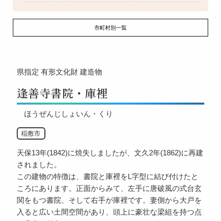
市町村別一覧
県指定
有形文化財
建造物
逢善寺書院・庫裡
ほうぜんじしょいん・くり
稲敷市
天保13年(1842)に焼失しましたが、文久2年(1862)に再建
されました。
この建物の特徴は、書院と庫裡をL字型に結び付けたと
ころにあります。正面からみて、左手に唐破風の式台玄
関をもつ書院、そして右手が庫裡です。妻側から大戸を
入ると広い土間空間があり、頭上に豪壮な梁組を持つ点