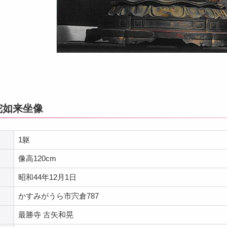
陀如来坐像
1躯
像高120cm
昭和44年12月1日
かすみがうら市宍倉787
最勝寺 古矢和晃