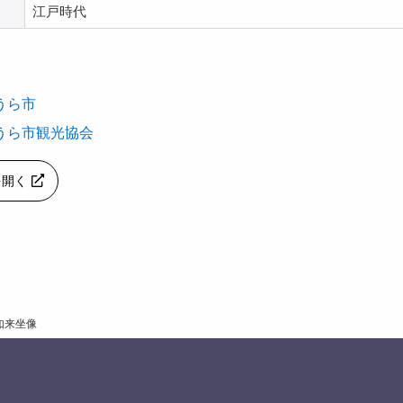
江戸時代
うら市
うら市観光協会
pを開く
如来坐像