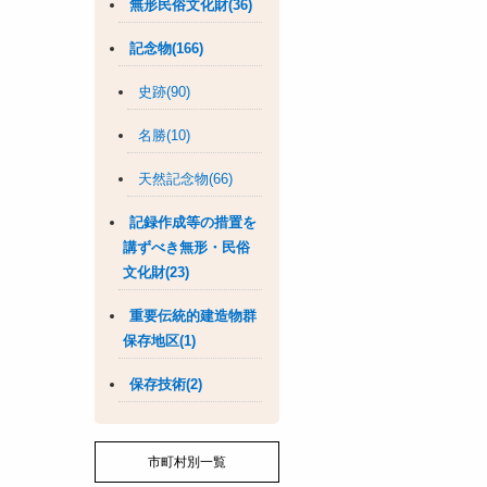
無形民俗文化財(36)
記念物(166)
史跡(90)
名勝(10)
天然記念物(66)
記録作成等の措置を
講ずべき無形・民俗
文化財(23)
重要伝統的建造物群
保存地区(1)
保存技術(2)
市町村別一覧