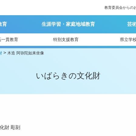
教育委員会からの
教育
生涯学習・家庭地域教育
芸
高一貫教育
特別支援教育
県立学
>
財
木造 阿弥陀如来坐像
いばらきの文化財
化財
彫刻