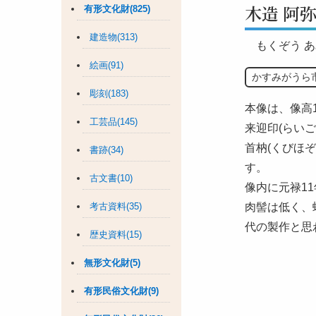
木造 阿
有形文化財(825)
建造物(313)
もくぞう 
絵画(91)
かすみがうら
彫刻(183)
本像は、像高
工芸品(145)
来迎印(らい
首枘(くびほ
書跡(34)
す。
古文書(10)
像内に元禄11
考古資料(35)
肉髻は低く、
代の製作と思
歴史資料(15)
無形文化財(5)
有形民俗文化財(9)