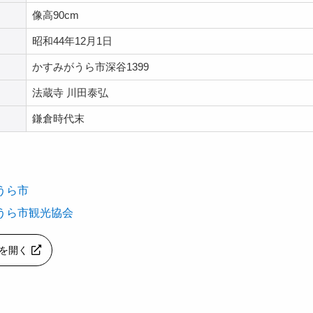
像高90cm
昭和44年12月1日
かすみがうら市深谷1399
法蔵寺 川田泰弘
鎌倉時代末
うら市
うら市観光協会
apを開く