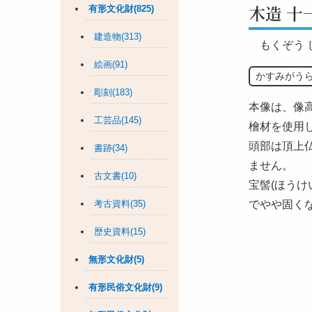
木造 十
有形文化財(825)
建造物(313)
もくぞう
絵画(91)
かすみがう
彫刻(183)
本像は、像高
工芸品(145)
檜材を使用
頭部は頂上仏
書跡(34)
ません。
古文書(10)
宝髻(ほう
考古資料(35)
でやや固く
歴史資料(15)
無形文化財(5)
有形民俗文化財(9)