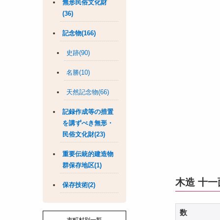
無形民俗文化財
(36)
記念物(166)
史跡(90)
名勝(10)
天然記念物(66)
記録作成等の措置
を講ずべき無形・
民俗文化財(23)
重要伝統的建造物
群保存地区(1)
木造 十
保存技術(2)
数