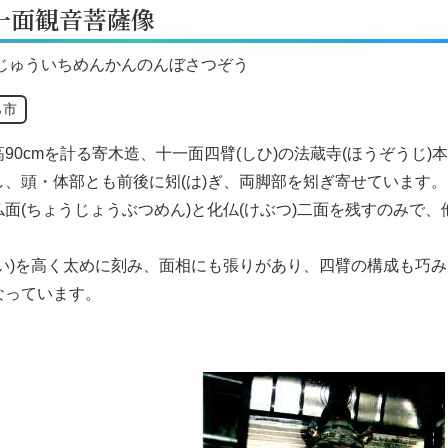
一面観音菩薩像
 じゅういちめんかんのんぼさつぞう
ら市
90cmを計る寄木造、十一面四臂(しひ)の法蔵寺(ほうぞうじ)
し、頭・体部とも前後に矧(は)ぎ、両脚部を矧ぎ寄せています。
面(ちょうじょうぶつめん)と化仏(けぶつ)二面を残すのみで、
けい)を高く太めに刻み、面相にも張りがあり、四臂の構成も巧み
なっています。