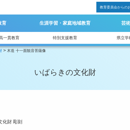
教育委員会からの
教育
生涯学習・家庭地域教育
芸
高一貫教育
特別支援教育
県立学
>
財
木造 十一面観音菩薩像
いばらきの文化財
文化財
彫刻