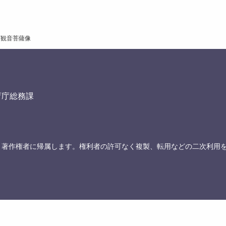
面観音菩薩像
育庁総務課
、著作権者に帰属します。権利者の許可なく複製、転用などの二次利用