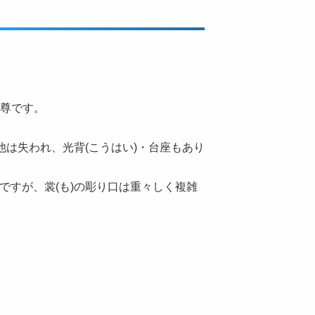
本尊です。
他は失われ、光背(こうはい)・台座もあり
ですが、裳(も)の彫り口は重々しく複雑