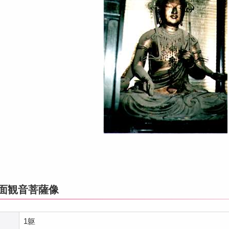
一面観音菩薩像
1躯