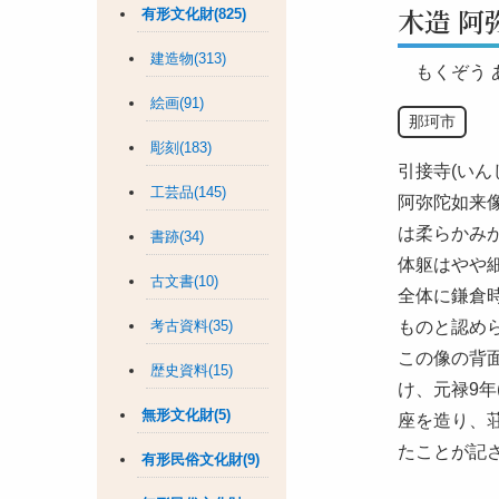
木造 阿
有形文化財(825)
建造物(313)
もくぞう
絵画(91)
那珂市
彫刻(183)
引接寺(い
工芸品(145)
阿弥陀如来像
は柔らかみ
書跡(34)
体躯はやや
古文書(10)
全体に鎌倉
考古資料(35)
ものと認め
この像の背
歴史資料(15)
け、元禄9年
無形文化財(5)
座を造り、荘
たことが記
有形民俗文化財(9)