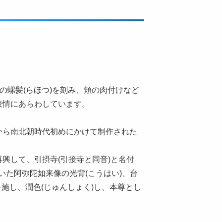
粒の螺髪(らほつ)を刻み、頬の肉付けなど
表情にあらわしています。
から南北朝時代初めにかけて制作された
興して、引摂寺(引接寺と同音)と名付
ていた阿弥陀如来像の光背(こうはい)、台
を施し、潤色(じゅんしょく)し、本尊とし