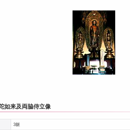
弥陀如来及両脇侍立像
3躯