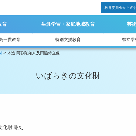
教育委員会からの
教育
生涯学習・家庭地域教育
芸
高一貫教育
特別支援教育
県立学
>
財
木造 阿弥陀如来及両脇侍立像
いばらきの文化財
文化財
彫刻