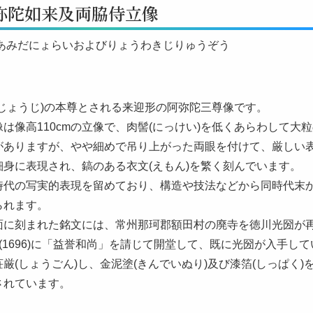
弥陀如来及両脇侍立像
 あみだにょらいおよびりょうわきじりゅうぞう
んじょうじ)の本尊とされる来迎形の阿弥陀三尊像です。
は像高110cmの立像で、肉髻(にっけい)を低くあらわして大
がありますが、やや細めで吊り上がった両眼を付けて、厳しい
細身に表現され、鎬のある衣文(えもん)を繁く刻んでいます。
時代の写実的表現を留めており、構造や技法などから同時代末
られます。
面に刻まれた銘文には、常州那珂郡額田村の廃寺を徳川光圀が再
(1696)に「益誉和尚」を請じて開堂して、既に光圀が入手し
厳(しょうごん)し、金泥塗(きんでいぬり)及び漆箔(しっぱく)
されています。