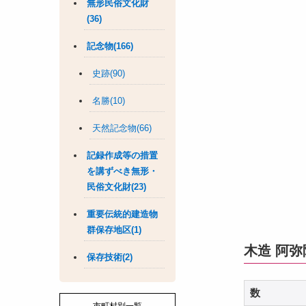
無形民俗文化財
(36)
記念物(166)
史跡(90)
名勝(10)
天然記念物(66)
記録作成等の措置
を講ずべき無形・
民俗文化財(23)
重要伝統的建造物
群保存地区(1)
木造 阿
保存技術(2)
数