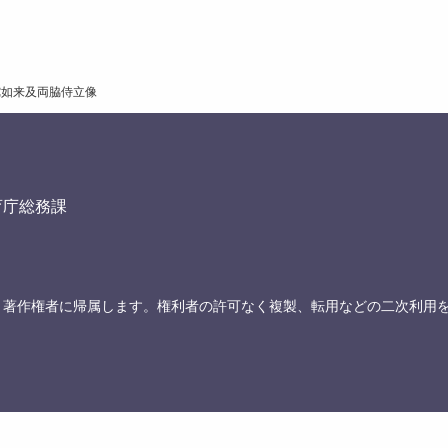
陀如来及両脇侍立像
育庁総務課
、著作権者に帰属します。権利者の許可なく複製、転用などの二次利用