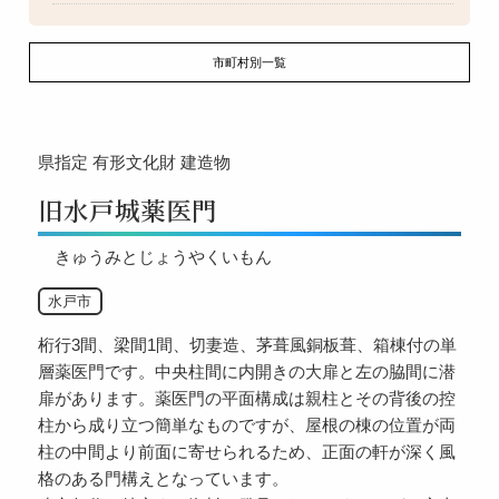
市町村別一覧
県指定
有形文化財
建造物
旧水戸城薬医門
きゅうみとじょうやくいもん
水戸市
桁行3間、梁間1間、切妻造、茅葺風銅板葺、箱棟付の単
層薬医門です。中央柱間に内開きの大扉と左の脇間に潜
扉があります。薬医門の平面構成は親柱とその背後の控
柱から成り立つ簡単なものですが、屋根の棟の位置が両
柱の中間より前面に寄せられるため、正面の軒が深く風
格のある門構えとなっています。