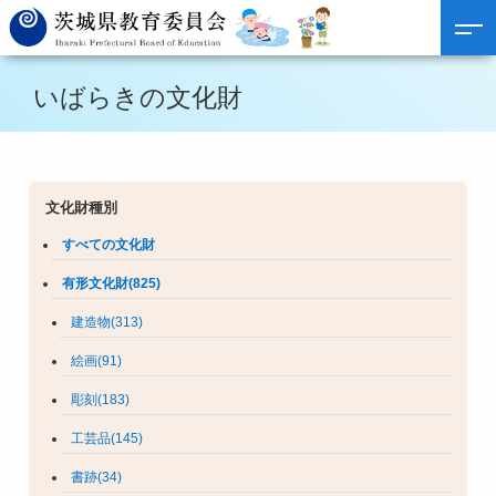
いばらきの文化財
文化財種別
すべての文化財
有形文化財(825)
建造物(313)
絵画(91)
彫刻(183)
工芸品(145)
書跡(34)