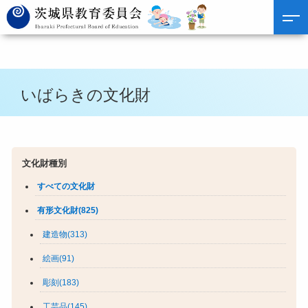
いばらきの文化財
文化財種別
すべての文化財
有形文化財(825)
建造物(313)
絵画(91)
彫刻(183)
工芸品(145)