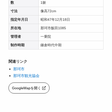
数
1躯
寸法
像高72cm
指定年月日
昭和47年12月18日
所在地
那珂市飯田1085
管理者
一乗院
制作時期
鎌倉時代中期
関連リンク
那珂市
那珂市観光協会
GoogleMapを開く