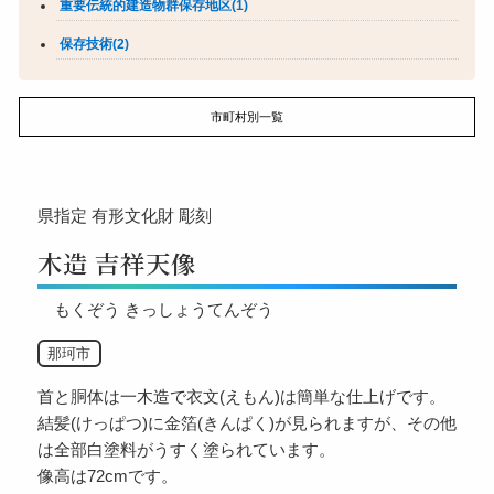
重要伝統的建造物群保存地区(1)
保存技術(2)
市町村別一覧
県指定
有形文化財
彫刻
木造 吉祥天像
もくぞう きっしょうてんぞう
那珂市
首と胴体は一木造で衣文(えもん)は簡単な仕上げです。
結髪(けっぱつ)に金箔(きんぱく)が見られますが、その他
は全部白塗料がうすく塗られています。
像高は72cmです。