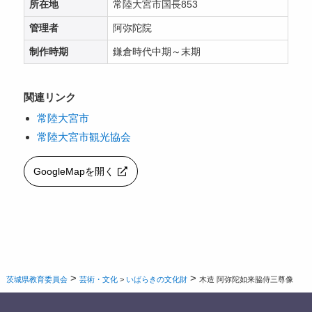
所在地
常陸大宮市国長853
管理者
阿弥陀院
制作時期
鎌倉時代中期～末期
関連リンク
常陸大宮市
常陸大宮市観光協会
GoogleMapを開く
>
>
茨城県教育委員会
芸術・文化
>
いばらきの文化財
木造 阿弥陀如来脇侍三尊像