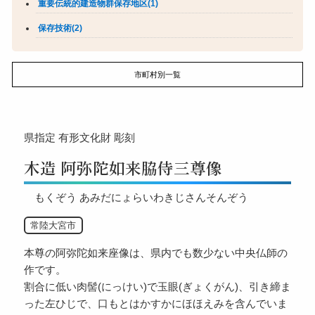
重要伝統的建造物群保存地区(1)
保存技術(2)
市町村別一覧
県指定
有形文化財
彫刻
木造 阿弥陀如来脇侍三尊像
もくぞう あみだにょらいわきじさんそんぞう
常陸大宮市
本尊の阿弥陀如来座像は、県内でも数少ない中央仏師の
作です。
割合に低い肉髻(にっけい)で玉眼(ぎょくがん)、引き締ま
った左ひじで、口もとはかすかにほほえみを含んでいま