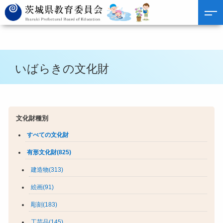
いばらきの文化財
文化財種別
すべての文化財
有形文化財(825)
建造物(313)
絵画(91)
彫刻(183)
工芸品(145)