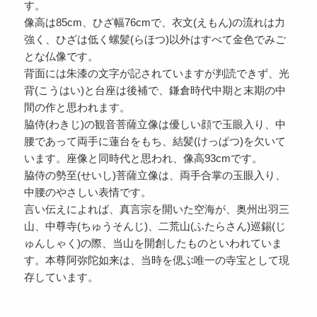
す。
像高は85cm、ひざ幅76cmで、衣文(えもん)の流れは力
強く、ひざは低く螺髪(らほつ)以外はすべて金色でみご
とな仏像です。
背面には朱漆の文字が記されていますが判読できず、光
背(こうはい)と台座は後補で、鎌倉時代中期と末期の中
間の作と思われます。
脇侍(わきじ)の観音菩薩立像は優しい顔で玉眼入り、中
腰であって両手に蓮台をもち、結髪(けっぱつ)を欠いて
います。座像と同時代と思われ、像高93cmです。
脇侍の勢至(せいし)菩薩立像は、両手合掌の玉眼入り、
中腰のやさしい表情です。
言い伝えによれば、真言宗を開いた空海が、奥州出羽三
山、中尊寺(ちゅうそんじ)、二荒山(ふたらさん)巡錫(じ
ゅんしゃく)の際、当山を開創したものといわれていま
す。本尊阿弥陀如来は、当時を偲ぶ唯一の寺宝として現
存しています。