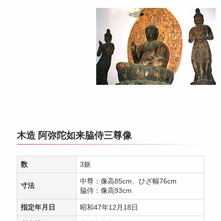
木造 阿弥陀如来脇侍三尊像
数
3躯
中尊：像高85cm、ひざ幅76cm
寸法
脇侍：像高93cm
指定年月日
昭和47年12月18日