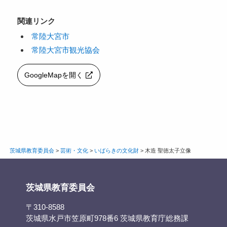
関連リンク
常陸大宮市
常陸大宮市観光協会
GoogleMapを開く
茨城県教育委員会
>
芸術・文化
>
いばらきの文化財
>
木造 聖徳太子立像
茨城県教育委員会
〒310-8588
茨城県水戸市笠原町978番6 茨城県教育庁総務課