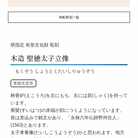
市町村別一覧
県指定
有形文化財
彫刻
木造 聖徳太子立像
もくぞう しょうとくたいしりゅうぞう
常陸大宮市
柄香炉(えこうろ)を左にもち、右には笏(しゃく)を持って
います。
垂髪(すいはつ)の末端が顔につくようになっています。
首は差込みで銘文があり、「永禄六年仏師野州住人」
(1563)とあります。
太子孝養像(たいしこうようぞう)かと思われます。地方