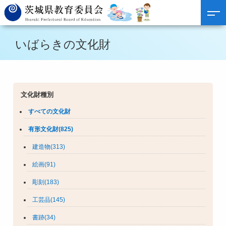
いばらきの文化財
文化財種別
すべての文化財
有形文化財(825)
建造物(313)
絵画(91)
彫刻(183)
工芸品(145)
書跡(34)