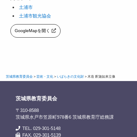
土浦市
土浦市観光協会
GoogleMapを開く
茨城県教育委員会
>
芸術・文化
>
いばらきの文化財
>
木造 釈迦如来立像
茨城県教育委員会
〒310-8588
茨城県水戸市笠原町978番6 茨城県教育庁総務課
TEL. 029-301-5148
FAX. 029-301-5139