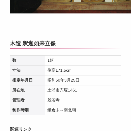
木造 釈迦如来立像
数
1躯
寸法
像高171.5cm
指定年月日
昭和50年3月25日
所在地
土浦市宍塚1461
管理者
般若寺
制作時期
鎌倉末～南北朝
関連リンク