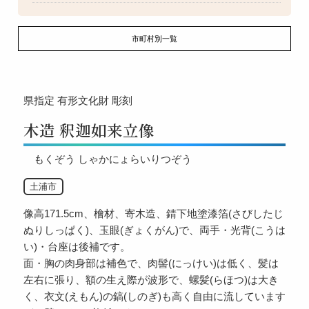
市町村別一覧
県指定
有形文化財
彫刻
木造 釈迦如来立像
もくぞう しゃかにょらいりつぞう
土浦市
像高171.5cm、檜材、寄木造、錆下地塗漆箔(さびしたじ
ぬりしっぱく)、玉眼(ぎょくがん)で、両手・光背(こうは
い)・台座は後補です。
面・胸の肉身部は補色で、肉髻(にっけい)は低く、髪は
左右に張り、額の生え際が波形で、螺髪(らほつ)は大き
く、衣文(えもん)の鎬(しのぎ)も高く自由に流しています