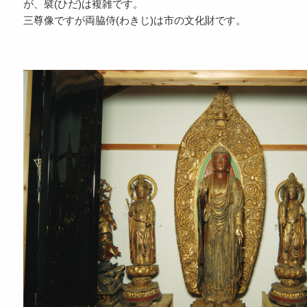
が、襞(ひだ)は複雑です。
三尊像ですが両脇侍(わきじ)は市の文化財です。