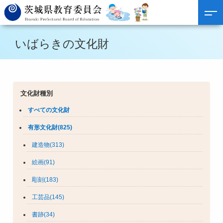
いばらきの文化財
文化財種別
すべての文化財
有形文化財(825)
建造物(313)
絵画(91)
彫刻(183)
工芸品(145)
書跡(34)