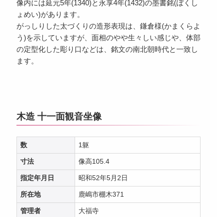
像内には延元5年(1340)と永享4年(1432)の墨書銘(ぼくし
ょめい)があります。
がっしりした太づくりの造形表現は、鎌倉様(かまくらよ
う)を示していますが、面相のやや生々しい感じや、体部
の定型化した彫り口などは、銘文の南北朝時代と一致し
ます。
木造 十一面観音坐像
数
1躯
寸法
像高105.4
指定年月日
昭和52年5月2日
所在地
鹿嶋市棚木371
管理者
大福寺