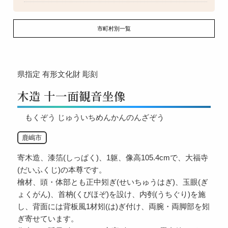
市町村別一覧
県指定
有形文化財
彫刻
木造 十一面観音坐像
もくぞう じゅういちめんかんのんざぞう
鹿嶋市
寄木造、漆箔(しっぱく)、1躯、像高105.4cmで、大福寺
(だいふくじ)の本尊です。
檜材、頭・体部とも正中矧ぎ(せいちゅうはぎ)、玉眼(ぎ
ょくがん)、首枘(くびほぞ)を設け、内刳(うちぐり)を施
し、背面には背板風1材矧(は)ぎ付け、両腕・両脚部を矧
ぎ寄せています。