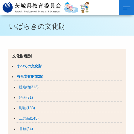
いばらきの文化財
文化財種別
すべての文化財
有形文化財(825)
建造物(313)
絵画(91)
彫刻(183)
工芸品(145)
書跡(34)