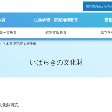
教育委員会からの
教育
生涯学習・家庭地域教育
芸
高一貫教育
特別支援教育
県立学
>
財
木造 阿弥陀如来坐像
いばらきの文化財
文化財
彫刻