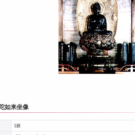
弥陀如来坐像
1躯