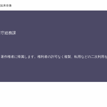
陀如来坐像
育庁総務課
、著作権者に帰属します。権利者の許可なく複製、転用などの二次利用