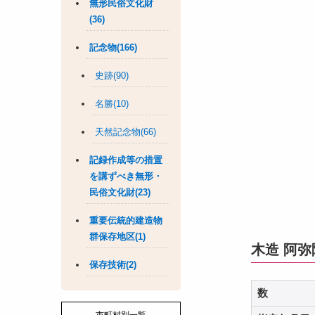
無形民俗文化財
(36)
記念物(166)
史跡(90)
名勝(10)
天然記念物(66)
記録作成等の措置
を講ずべき無形・
民俗文化財(23)
重要伝統的建造物
群保存地区(1)
木造 阿
保存技術(2)
数