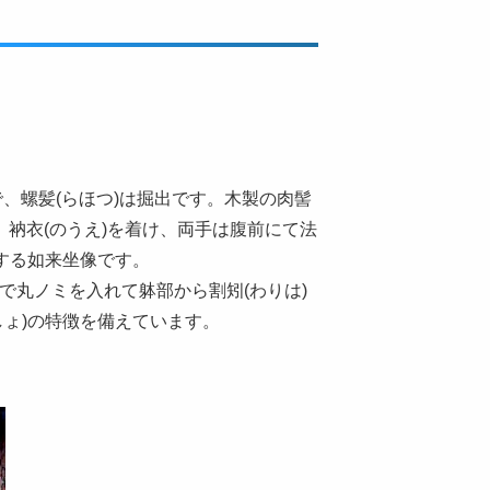
で、螺髪(らほつ)は掘出です。木製の肉髻
で、衲衣(のうえ)を着け、両手は腹前にて法
)する如来坐像です。
で丸ノミを入れて躰部から割矧(わりは)
しょ)の特徴を備えています。