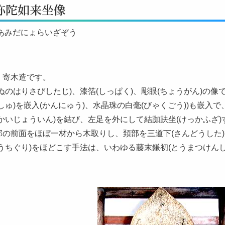
弥陀如来坐像
 あみだにょらいざぞう
、寄木造です。
ぬのはりさびしたじ)、漆箔(しっぱく)、彫眼(ちょうがん)の像
しゅ)を嵌入(かんにゅう)、水晶珠の白毫(びゃくごう))も嵌入
かいじょういん)を結び、左足を外にして結跏趺坐(けっかふざ
部の前面をほぼ一材から木取りし、頚部を三道下(さんどうした)
うちぐり)をほどこす手法は、いわゆる藤末鎌初(とうまつけん