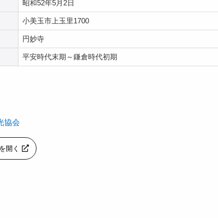
昭和52年5月2日
小美玉市上玉里1700
円妙寺
平安時代末期～鎌倉時代初期
光協会
apを開く