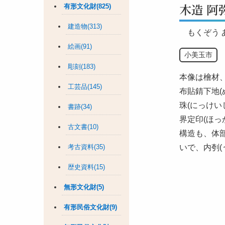
木造 阿
有形文化財(825)
建造物(313)
もくぞう
絵画(91)
小美玉市
彫刻(183)
本像は檜材
工芸品(145)
布貼錆下地(
珠(にっけい
書跡(34)
界定印(ほっ
古文書(10)
構造も、体
考古資料(35)
いで、内刳(
歴史資料(15)
無形文化財(5)
有形民俗文化財(9)