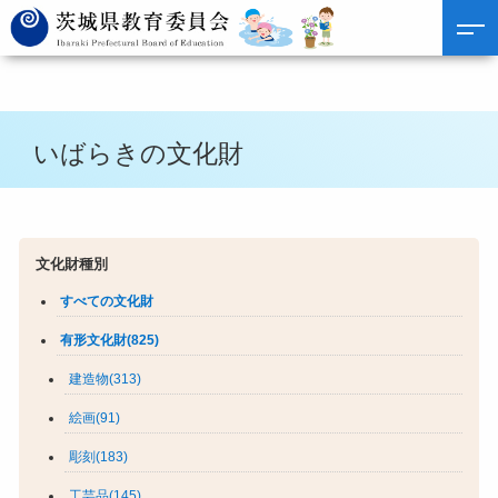
いばらきの文化財
文化財種別
すべての文化財
有形文化財(825)
建造物(313)
絵画(91)
彫刻(183)
工芸品(145)