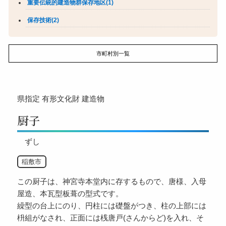
重要伝統的建造物群保存地区(1)
保存技術(2)
市町村別一覧
県指定
有形文化財
建造物
厨子
ずし
稲敷市
この厨子は、神宮寺本堂内に存するもので、唐様、入母
屋造、本瓦型板葺の型式です。
繰型の台上にのり、円柱には礎盤がつき、柱の上部には
枡組がなされ、正面には桟唐戸(さんからど)を入れ、そ