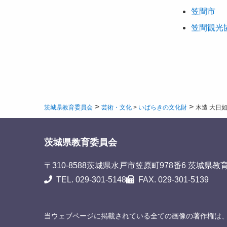
笠間市
笠間観光
>
>
茨城県教育委員会
芸術・文化
>
いばらきの文化財
木造 大日
茨城県教育委員会
〒310-8588
茨城県水戸市笠原町978番6 茨城県教
TEL. 029-301-5148
FAX. 029-301-5139
当ウェブページに掲載されている全ての画像の著作権は