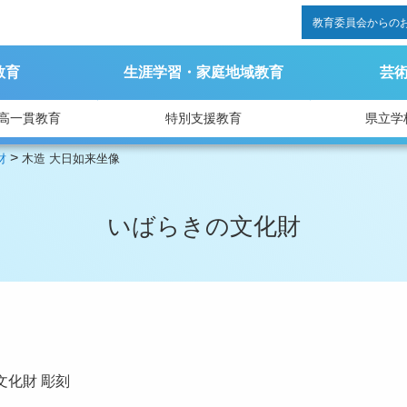
教育委員会からの
教育
生涯学習・家庭地域教育
芸
高一貫教育
特別支援教育
県立学
>
財
木造 大日如来坐像
いばらきの文化財
文化財
彫刻