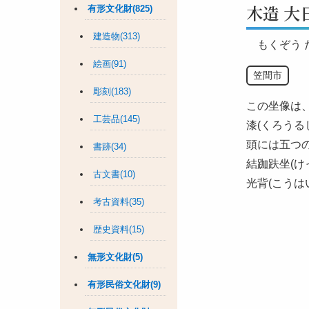
木造 大
有形文化財(825)
建造物(313)
もくぞう
絵画(91)
笠間市
彫刻(183)
この坐像は
工芸品(145)
漆(くろうる
頭には五つ
書跡(34)
結跏趺坐(
古文書(10)
光背(こう
考古資料(35)
歴史資料(15)
無形文化財(5)
有形民俗文化財(9)