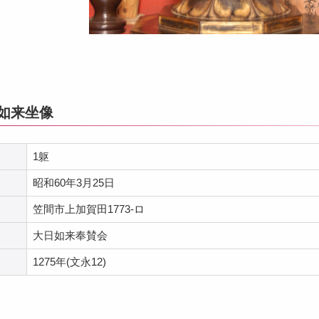
日如来坐像
1躯
昭和60年3月25日
笠間市上加賀田1773-ロ
大日如来奉賛会
1275年(文永12)