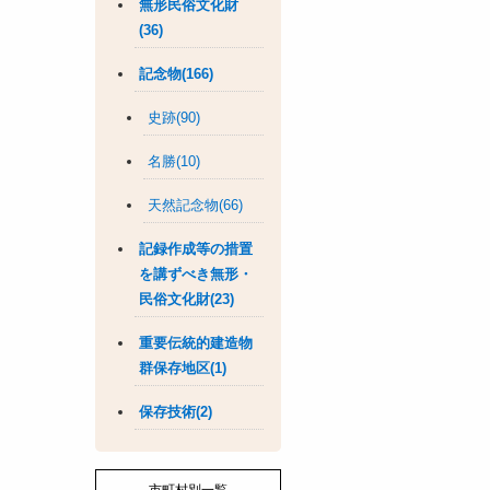
無形民俗文化財
(36)
記念物(166)
史跡(90)
名勝(10)
天然記念物(66)
記録作成等の措置
を講ずべき無形・
民俗文化財(23)
重要伝統的建造物
群保存地区(1)
保存技術(2)