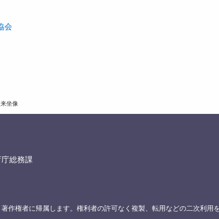
協会
如来坐像
育庁総務課
、著作権者に帰属します。権利者の許可なく複製、転用などの二次利用