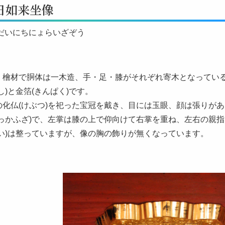
日如来坐像
 だいにちにょらいざぞう
、檜材で胴体は一木造、手・足・膝がそれぞれ寄木となってい
し)と金箔(きんぱく)です。
の化仏(けぶつ)を祀った宝冠を戴き、目には玉眼、顔は張りが
けっかふざ)で、左掌は膝の上で仰向けて右掌を重ね、左右の親
はい)は整っていますが、像の胸の飾りが無くなっています。