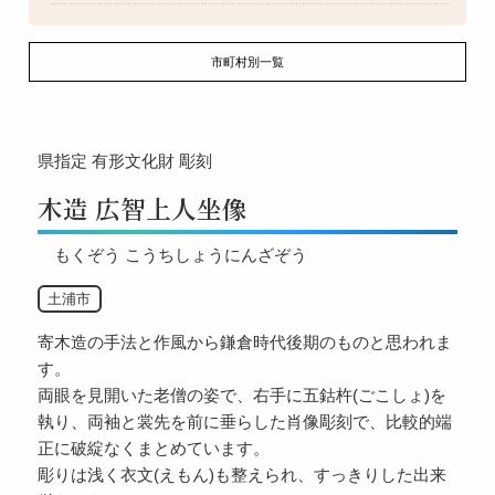
市町村別一覧
県指定
有形文化財
彫刻
木造 広智上人坐像
もくぞう こうちしょうにんざぞう
土浦市
寄木造の手法と作風から鎌倉時代後期のものと思われま
す。
両眼を見開いた老僧の姿で、右手に五鈷杵(ごこしょ)を
執り、両袖と裳先を前に垂らした肖像彫刻で、比較的端
正に破綻なくまとめています。
彫りは浅く衣文(えもん)も整えられ、すっきりした出来