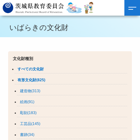
いばらきの文化財
文化財種別
すべての文化財
有形文化財(825)
建造物(313)
絵画(91)
彫刻(183)
工芸品(145)
書跡(34)