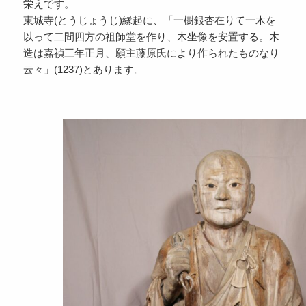
栄えです。
東城寺(とうじょうじ)縁起に、「一樹銀杏在りて一木を
以って二間四方の祖師堂を作り、木坐像を安置する。木
造は嘉禎三年正月、願主藤原氏により作られたものなり
云々」(1237)とあります。