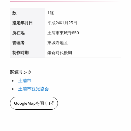
数
1躯
指定年月日
平成2年1月25日
所在地
土浦市東城寺650
管理者
東城寺地区
制作時期
鎌倉時代後期
関連リンク
土浦市
土浦市観光協会
GoogleMapを開く