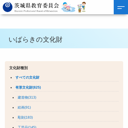
いばらきの文化財
文化財種別
すべての文化財
有形文化財(825)
建造物(313)
絵画(91)
彫刻(183)
工芸品(145)