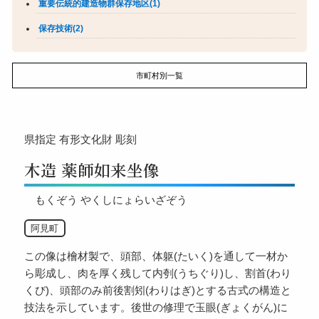
重要伝統的建造物群保存地区(1)
保存技術(2)
市町村別一覧
県指定
有形文化財
彫刻
木造 薬師如来坐像
もくぞう やくしにょらいざぞう
阿見町
この像は檜材製で、頭部、体躯(たいく)を通して一材か
ら彫成し、肉を厚く残して内刳(うちぐり)し、割首(わり
くび)、頭部のみ前後割矧(わりはぎ)とする古式の構造と
技法を示しています。後世の修理で玉眼(ぎょくがん)に