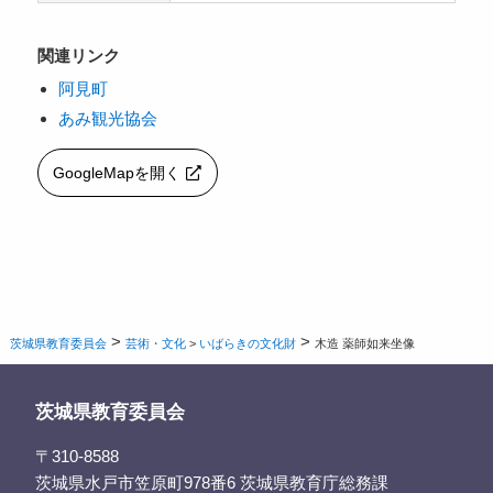
関連リンク
阿見町
あみ観光協会
GoogleMapを開く
>
>
茨城県教育委員会
芸術・文化
>
いばらきの文化財
木造 薬師如来坐像
茨城県教育委員会
〒310-8588
茨城県水戸市笠原町978番6 茨城県教育庁総務課