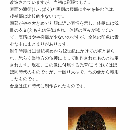
改造されていますが、当初は彫眼でした。
表面の漆箔(しっぱく)と両側の腰部に小材を挟む他は、
後補部は比較的少ないです。
頭部がやや大きめで丸顔に近い表情を示し、体躯には浅
目の衣文(えもん)が彫出され、体躯の厚みが減じてい
て、表情はやや抑揚が少ないのですが、全体の印象は素
朴な中にまとまりがあります。
制作時期は11世紀初めから12世紀にかけての頃と見ら
れ、恐らく当地方の仏師によって制作されたものと推定
されます。現在、この像に付属する光背(こうはい)はほ
ぼ同時代のものですが、一廻り大型で、他の像から転用
したものです。
台座は江戸時代に制作されたものです。