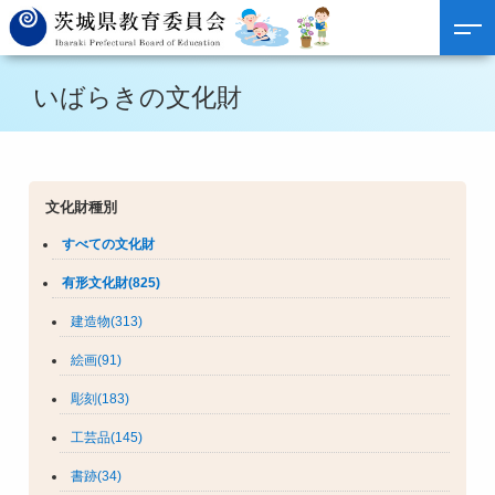
いばらきの文化財
文化財種別
すべての文化財
有形文化財(825)
建造物(313)
絵画(91)
彫刻(183)
工芸品(145)
書跡(34)