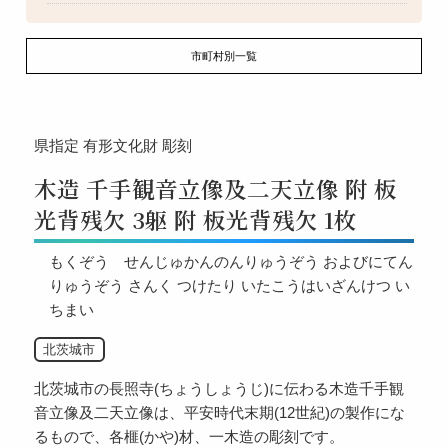
市町村別一覧
県指定
有形文化財
彫刻
木造 千手観音立像及二天立像 附 板
光背残欠 3躯 附 板光背残欠 1枚
もくぞう せんじゅかんのんりゅうぞう およびにてん
りゅうぞう さんく つけたり いたこうはいざんけつ い
ちまい
北茨城市
北茨城市の長照寺(ちょうしょうじ)に伝わる木造千手観
音立像及二天立像は、平安時代末期(12世紀)の製作にな
るもので、各榧(かや)材、一木造の彫刻です。