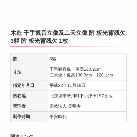
木造 千手観音立像及二天立像 附 板光背残欠
3躯 附 板光背残欠 1枚
数
3躯
千手観音像：像高180.2cm
寸法
二天像：像高130.3cm、126.1cm
指定年月日
平成22年11月18日
所在地
北茨城市華川町下小津田197番地
管理者
宗教法人 長照寺
制作時期
平安時代
関連リンク