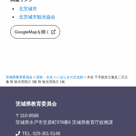
北茨城市
北茨城市観光協会
GoogleMapを開く
茨城県教育委員会
>
芸術・文化
>
いばらきの文化財
>
木造 千手観音立像及二天立
像 附 板光背残欠 3躯 附 板光背残欠 1枚
茨城県教育委員会
〒310-8588
茨城県水戸市笠原町978番6 茨城県教育庁総務課
TEL. 029-301-5148