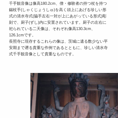
千手観音像は像高180.2cm、僧・修験者の持つ杖を持つ
錫杖手(しゃくじょうしゅ)を高く頭上にあげる珍しい形
式の清水寺式(脇手左右一対が上にあがっている形式)彫
刻で、厨子(ずし)内に安置されています。厨子の左右に
祀られている二天像は、それぞれ像高130.3cm、
126.1cmです。
長照寺に現存するこれらの像は、茨城に遺る数少ない平
安期まで遡る貴重な作例であるとともに、珍しい清水寺
式千手観音像として貴重なものです。