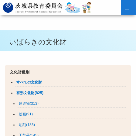
いばらきの文化財
文化財種別
すべての文化財
有形文化財(825)
建造物(313)
絵画(91)
彫刻(183)
工芸品(145)