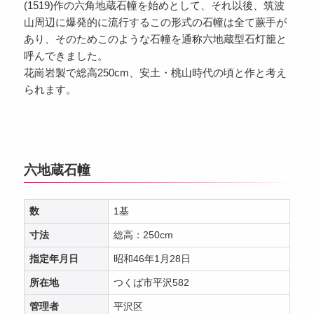
(1519)作の六角地蔵石幢を始めとして、それ以後、筑波
山周辺に爆発的に流行するこの形式の石幢は全て蕨手が
あり、そのためこのような石幢を通称六地蔵型石灯籠と
呼んできました。
花崗岩製で総高250cm、安土・桃山時代の頃と作と考え
られます。
六地蔵石幢
数
1基
寸法
総高：250cm
指定年月日
昭和46年1月28日
所在地
つくば市平沢582
管理者
平沢区