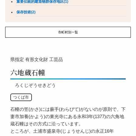
重要伝統的建造物群保存地区(1)
保存技術(2)
市町村別一覧
県指定
有形文化財
工芸品
六地蔵石幢
ろくじぞうせきどう
つくば市
石幢の笠(かさ)には蕨手(わらびて)がないのが原則で、下
妻市加養(かよう)の東光寺にある永和3年(1377)の六角地
蔵石幢はその方式に沿っています。
ところが、土浦市盛泉寺(じょうせんじ)の永正16年