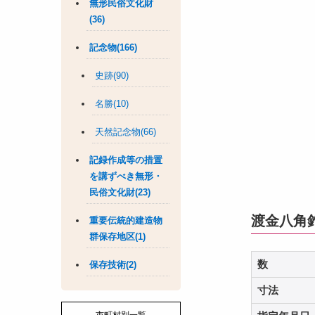
無形民俗文化財
(36)
記念物(166)
史跡(90)
名勝(10)
天然記念物(66)
記録作成等の措置
を講ずべき無形・
民俗文化財(23)
渡金八角
重要伝統的建造物
群保存地区(1)
数
保存技術(2)
寸法