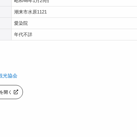
昭和46年1月29日
潮来市水原1121
愛染院
年代不詳
観光協会
apを開く