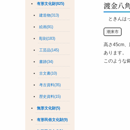
渡金八
有形文化財(825)
建造物(313)
ときんは
絵画(91)
潮来市
彫刻(183)
高さ45cm
工芸品(145)
あります。
このような
書跡(34)
古文書(10)
考古資料(35)
歴史資料(15)
無形文化財(5)
有形民俗文化財(9)