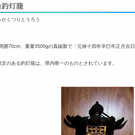
角釣灯籠
っかくつりとうろう
、周囲70cm、重量3500gの真鍮製で「元禄十四年辛巳年正月吉日
銘文のある釣灯籠は、県内唯一のものとされています。