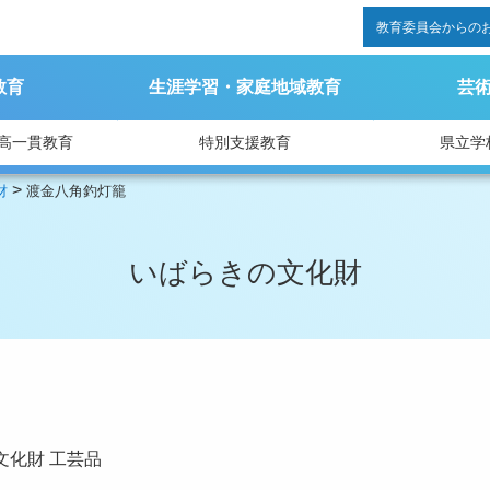
教育委員会からの
教育
生涯学習・家庭地域教育
芸
高一貫教育
特別支援教育
県立学
>
財
渡金八角釣灯籠
いばらきの文化財
文化財
工芸品