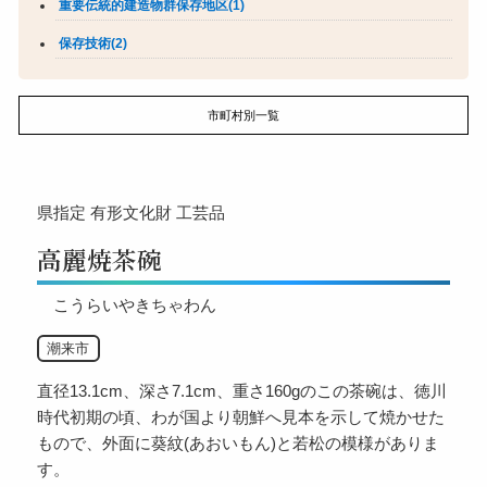
重要伝統的建造物群保存地区(1)
保存技術(2)
市町村別一覧
県指定
有形文化財
工芸品
高麗焼茶碗
こうらいやきちゃわん
潮来市
直径13.1cm、深さ7.1cm、重さ160gのこの茶碗は、徳川
時代初期の頃、わが国より朝鮮へ見本を示して焼かせた
もので、外面に葵紋(あおいもん)と若松の模様がありま
す。