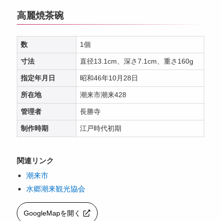
高麗焼茶碗
数
1個
寸法
直径13.1cm、深さ7.1cm、重さ160g
指定年月日
昭和46年10月28日
所在地
潮来市潮来428
管理者
長勝寺
制作時期
江戸時代初期
関連リンク
潮来市
水郷潮来観光協会
GoogleMapを開く