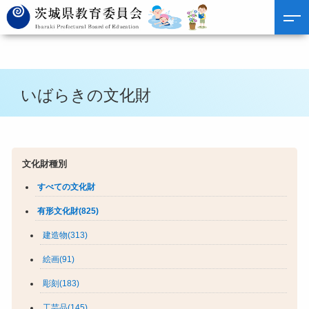
いばらきの文化財
文化財種別
すべての文化財
有形文化財(825)
建造物(313)
絵画(91)
彫刻(183)
工芸品(145)