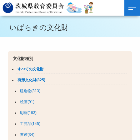
いばらきの文化財
文化財種別
すべての文化財
有形文化財(825)
建造物(313)
絵画(91)
彫刻(183)
工芸品(145)
書跡(34)