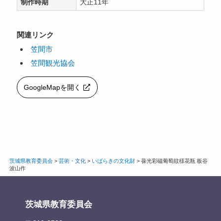
制作時期
大正11年
関連リンク
笠間市
笠間観光協会
GoogleMapを開く
茨城県教育委員会
>
芸術・文化
>
いばらきの文化財
>
葆光彩磁葡萄紋様花瓶 板谷
波山作
茨城県教育委員会