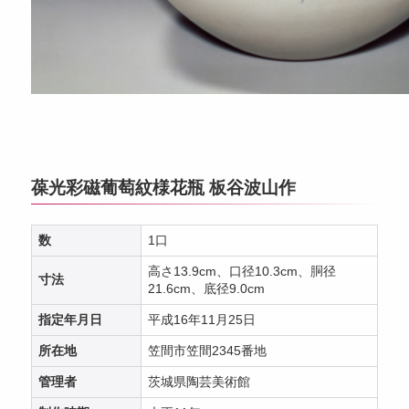
葆光彩磁葡萄紋様花瓶 板谷波山作
数
1口
高さ13.9cm、口径10.3cm、胴径
寸法
21.6cm、底径9.0cm
指定年月日
平成16年11月25日
所在地
笠間市笠間2345番地
管理者
茨城県陶芸美術館