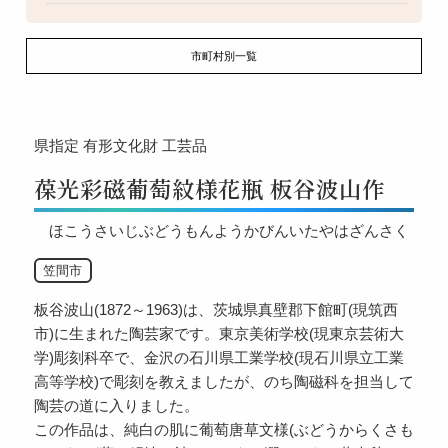
市町村別一覧
県指定
有形文化財
工芸品
葆光彩磁葡萄紋様花瓶 板谷波山作
ほこうさいじぶどうもんようかびんいたやはざんさく
笠間市
板谷波山(1872～1963)は、茨城県真壁郡下館町(現筑西
市)に生まれた陶芸家です。東京美術学校(現東京芸術大
学)彫刻科卒で、金沢の石川県工業学校(現石川県立工業
高等学校)で彫刻を教えましたが、のち陶磁科を担当して
陶芸の道に入りました。
この作品は、純白の肌に葡萄唐草文様(ぶどうからくさも