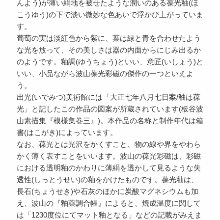
んよう)が薄い絹地を被せたような潤いのある葆光釉(ほ
こうゆう)の下で淡い微妙な色あいで浮かび上がっていま
す。
葡萄の実は淡紅色から紫に、葉は緑と青を合わせたよう
な光を放って、その美しさは器の内面からにじみ出るか
のようです。釉調(ゆうちょう)といい、意匠(いしょう)と
いい、小品ながら波山葆光彩磁の傑作の一つといえよ
う。
出光(いでみつ)美術館には「大正七年八月七日案/釉は葆
光」と記したこの作品の図案が所蔵されています(板谷波
山素描集『模様集巻三』)。本作品の名称と制作年代は箱
書(はこがき)によっています。
なお、葆光とは光沢をかくすこと、物の線や界をやわら
かく薄く表すことをいいます。波山の葆光彩磁は、彩磁
における透明釉のかわりに薄絹を透かして見るような失
透性(しっとうせい)の釉をかけたものです。葆光釉は、
長石(ちょうせき)や石灰のほかに炭酸マグネシウムも加
え、波山の『釉薬調合帳』によると、焼成温度に関して
は「1230度位にてマット釉となる」などの記載がみえま